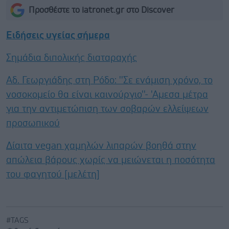
Προσθέστε το iatronet.gr στο Discover
Ειδήσεις υγείας σήμερα
Σημάδια διπολικής διαταραχής
Αδ. Γεωργιάδης στη Ρόδο: ''Σε ενάμιση χρόνο, το
νοσοκομείο θα είναι καινούργιο''- 'Αμεσα μέτρα
για την αντιμετώπιση των σοβαρών ελλείψεων
προσωπικού
Δίαιτα vegan χαμηλών λιπαρών βοηθά στην
απώλεια βάρους χωρίς να μειώνεται η ποσότητα
του φαγητού [μελέτη]
#TAGS