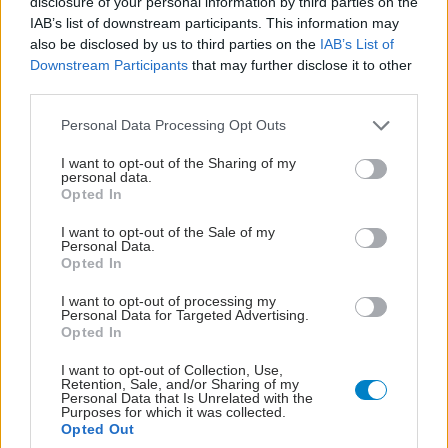
disclosure of your personal information by third parties on the
IAB’s list of downstream participants. This information may
also be disclosed by us to third parties on the
IAB’s List of
Downstream Participants
that may further disclose it to other
third parties.
Please note that this website/app uses one or more Google
Personal Data Processing Opt Outs
services and may gather and store information including but
not limited to your visit or usage behaviour. You may click to
I want to opt-out of the Sharing of my
personal data.
grant or deny consent to Google and its third-party tags to
Opted In
use your data for below specified purposes in below Google
consent section.
I want to opt-out of the Sale of my
Personal Data.
Opted In
I want to opt-out of processing my
Personal Data for Targeted Advertising.
Opted In
I want to opt-out of Collection, Use,
Retention, Sale, and/or Sharing of my
Personal Data that Is Unrelated with the
Purposes for which it was collected.
Opted Out