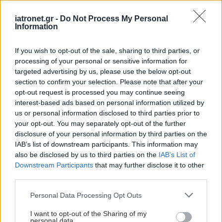
θεραπευτική αντιμετώπιση των ασθενών με
βαριά εκδήλωση της νόσου (SMA Τύπου 1), στο
iatronet.gr -
Do Not Process My Personal
Information
οποίο συμμετείχαν περισσότεροι από 540
ασθενείς και πρόσθεσε: «Στην Ελλάδα, χάρη στη
If you wish to opt-out of the sale, sharing to third parties, or
συνεργασία όλων των φορέων, καταφέραμε ώστε
processing of your personal or sensitive information for
targeted advertising by us, please use the below opt-out
6 παιδιά με τη βαρύτερη μορφή της νόσου, να
section to confirm your selection. Please note that after your
λάβουν τη θεραπεία δωρεάν, στο πλαίσιο
opt-out request is processed you may continue seeing
ομαδικού προγράμματος πρώιμης πρόσβασης της
interest-based ads based on personal information utilized by
us or personal information disclosed to third parties prior to
GENESIS Pharma. Σήμερα υπολογίζουμε ότι 25
your opt-out. You may separately opt-out of the further
περίπου ασθενείς στη χώρα μας λαμβάνουν τη
disclosure of your personal information by third parties on the
θεραπεία με Nusinersen, σε 5 κέντρα στην Αθήνα,
IAB’s list of downstream participants. This information may
also be disclosed by us to third parties on the
IAB’s List of
τη Θεσσαλονίκη και την Κρήτη».
Downstream Participants
that may further disclose it to other
third parties.
Η κα Πονς παρουσίασε τα στοιχεία από την
ελληνική εμπειρία του Προγράμματος
Please note that this website/app uses one or more Google
Personal Data Processing Opt Outs
services and may gather and store information including but
Εκτεταμένης Πρόσβασης που διενεργήθηκε στο
not limited to your visit or usage behaviour. You may click to
I want to opt-out of the Sharing of my
Νοσοκομείο Παίδων «Αγία Σοφία» και τόνισε ότι
personal data.