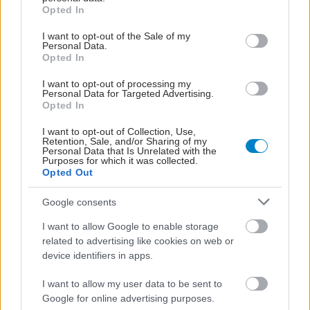
grant or deny consent to Google and its third-party tags to
Opted In
«μέχρι στιγμής έχουμε θετικά κλινικά
use your data for below specified purposes in below Google
consent section.
αποτελέσματα, με όλους τους ασθενείς να
I want to opt-out of the Sale of my
Personal Data.
παραμένουν καταρχάς εν ζωή και με ποικίλες
Opted In
βελτιώσεις στην κινητικότητά τους. Φυσικά,
I want to opt-out of processing my
χρειάζονται περισσότερα στοιχεία μακροχρόνιας
Personal Data for Targeted Advertising.
Opted In
αποτελεσματικότητας με τη συνέχιση της
θεραπείας για τους ασθενείς αυτούς, όμως τα
I want to opt-out of Collection, Use,
Retention, Sale, and/or Sharing of my
πρώτα αποτελέσματα, σε σύντομο χρονικό
Personal Data that Is Unrelated with the
Purposes for which it was collected.
διάστημα, είναι αισιόδοξα και ενθαρρυντικά».
Opted Out
Google consents
Προσθέστε το iatronet.gr στο Discover
I want to allow Google to enable storage
Ειδήσεις υγείας σήμερα
related to advertising like cookies on web or
device identifiers in apps.
Φρούτα, σακχαρώδης διαβήτης και καλοκαίρι
I want to allow my user data to be sent to
Google for online advertising purposes.
Σημάδια διπολικής διαταραχής