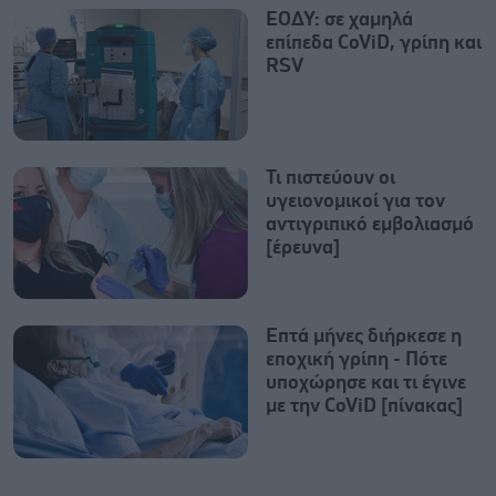
ΕΟΔΥ: σε χαμηλά
επίπεδα CoViD, γρίπη και
RSV
Τι πιστεύουν οι
υγειονομικοί για τον
αντιγριπικό εμβολιασμό
[έρευνα]
Επτά μήνες διήρκεσε η
εποχική γρίπη - Πότε
υποχώρησε και τι έγινε
με την CoViD [πίνακας]