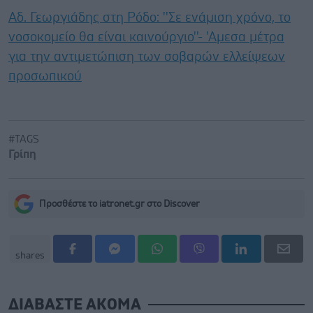
Αδ. Γεωργιάδης στη Ρόδο: ''Σε ενάμιση χρόνο, το
νοσοκομείο θα είναι καινούργιο''- 'Αμεσα μέτρα
για την αντιμετώπιση των σοβαρών ελλείψεων
προσωπικού
#TAGS
Γρίπη
Προσθέστε το iatronet.gr στο Discover
shares
ΔΙΑΒΑΣΤΕ ΑΚΟΜΑ