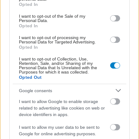
grant or deny consent to Google and its third-party tags to
Opted In
μειώνουν τον κίνδυνο
use your data for below specified purposes in below Google
διαβήτη τύπου 2
consent section.
I want to opt-out of the Sale of my
[μελέτη]
Personal Data.
Opted In
I want to opt-out of processing my
Personal Data for Targeted Advertising.
Opted In
ΔΕΙΤΕ ΕΠΙΣΗΣ
I want to opt-out of Collection, Use,
Retention, Sale, and/or Sharing of my
Personal Data that Is Unrelated with the
Purposes for which it was collected.
Opted Out
Google consents
I want to allow Google to enable storage
related to advertising like cookies on web or
device identifiers in apps.
I want to allow my user data to be sent to
Google for online advertising purposes.