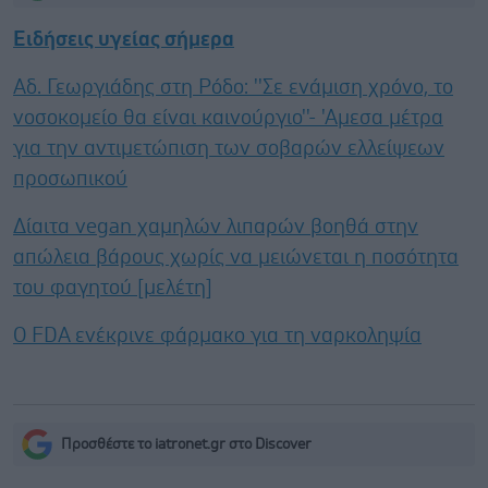
Ειδήσεις υγείας σήμερα
Αδ. Γεωργιάδης στη Ρόδο: ''Σε ενάμιση χρόνο, το
νοσοκομείο θα είναι καινούργιο''- 'Αμεσα μέτρα
για την αντιμετώπιση των σοβαρών ελλείψεων
προσωπικού
Δίαιτα vegan χαμηλών λιπαρών βοηθά στην
απώλεια βάρους χωρίς να μειώνεται η ποσότητα
του φαγητού [μελέτη]
Ο FDA ενέκρινε φάρμακο για τη ναρκοληψία
Προσθέστε το iatronet.gr στο Discover