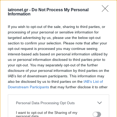
βοηθούν ανθρώπους
που αναρρώνουν από
iatronet.gr -
Do Not Process My Personal
εγκεφαλικό να είναι πιο
Information
δραστήριοι
If you wish to opt-out of the sale, sharing to third parties, or
processing of your personal or sensitive information for
Η vegan διατροφή
targeted advertising by us, please use the below opt-out
ακόμα και για ένα μήνα,
section to confirm your selection. Please note that after your
συνδέεται με
opt-out request is processed you may continue seeing
χαμηλότερη φλεγμονή
interest-based ads based on personal information utilized by
και επιβράδυνση της
us or personal information disclosed to third parties prior to
γήρανσης
your opt-out. You may separately opt-out of the further
disclosure of your personal information by third parties on the
Όταν οι γονείς είναι
IAB’s list of downstream participants. This information may
αγχωμένοι τα παιδιά
also be disclosed by us to third parties on the
IAB’s List of
χρησιμοποιούν
Downstream Participants
that may further disclose it to other
περισσότερο τις οθόνες
third parties.
[μελέτη]
Please note that this website/app uses one or more Google
Personal Data Processing Opt Outs
services and may gather and store information including but
Κήπος στο σπίτι και
not limited to your visit or usage behaviour. You may click to
I want to opt-out of the Sharing of my
personal data.
πάρκα στη γειτονιά