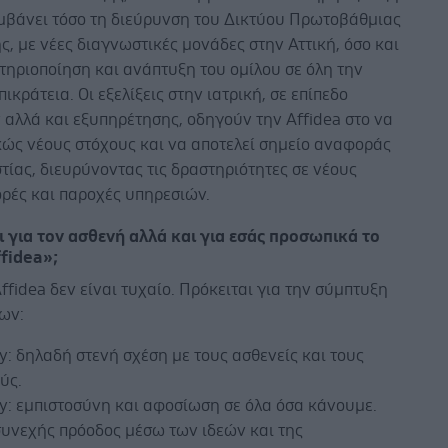
αμβάνει τόσο τη διεύρυνση του Δικτύου Πρωτοβάθμιας
, με νέες διαγνωστικές μονάδες στην Αττική, όσο και
τηριοποίηση και ανάπτυξη του ομίλου σε όλη την
πικράτεια. Οι εξελίξεις στην ιατρική, σε επίπεδο
αλλά και εξυπηρέτησης, οδηγούν την Affidea στο να
κώς νέους στόχους και να αποτελεί σημείο αναφοράς
στίας, διευρύνοντας τις δραστηριότητες σε νέους
ορές και παροχές υπηρεσιών.
ει για τον ασθενή αλλά και για εσάς προσωπικά το
fidea»;
ffidea δεν είναι τυχαίο. Πρόκειται για την σύμπτυξη
εων:
ty: δηλαδή στενή σχέση με τους ασθενείς και τους
ύς.
ty: εμπιστοσύνη και αφοσίωση σε όλα όσα κάνουμε.
συνεχής πρόοδος μέσω των ιδεών και της