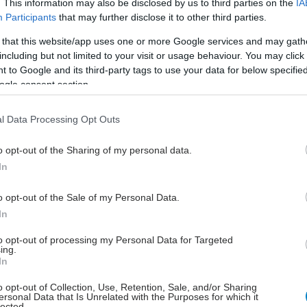
. This information may also be disclosed by us to third parties on the
IA
Participants
that may further disclose it to other third parties.
 της Affidea, μέσω του διευρυμένου δικτύου της σε 16
280 ιδιόκτητα ιατρικά κέντρα σε ολόκληρη την
 that this website/app uses one or more Google services and may gath
ην καθιστά ιδανικό έδαφος δοκιμών για εφαρμογές
including but not limited to your visit or usage behaviour. You may click 
 to Google and its third-party tags to use your data for below specifi
Νοημοσύνης στην απεικόνιση. Στην Affidea ενώνουμε
ogle consent section.
εις μας καθημερινά για να προσφέρουμε στους
νους υψηλής ποιοτικής στάθμης φροντίδα,
l Data Processing Opt Outs
η εξυπηρέτηση και εμπειρία.
o opt-out of the Sharing of my personal data.
ον λόγο θέτουμε νέα όρια σε ό,τι αφορά την αυξημένη
In
ή ακρίβεια, την εξατομικευμένη θεραπεία και τη
ων κλινικών αποτελεσμάτων. Με αυτό τον τρόπο οι
o opt-out of the Sale of my Personal Data.
ας μπορούν να επωφεληθούν πλήρως από τα εργαλεία
In
ής Νοημοσύνης, τα οποία τους επιτρέπουν να
 την αξιοπιστία στη διάγνωση και τελικά να σώσουν
to opt-out of processing my Personal Data for Targeted
ing.
ρες ανθρώπινες ζωές.
In
περήφανοι γιατί πρωτοπορούμε συνεχώς,
o opt-out of Collection, Use, Retention, Sale, and/or Sharing
ersonal Data that Is Unrelated with the Purposes for which it
ντας τις ιατρικές εξελίξεις και αφήνοντας το
lected.