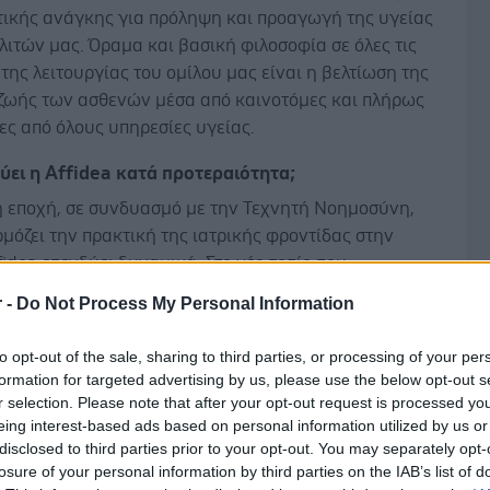
κτικής ανάγκης για πρόληψη και προαγωγή της υγείας
ιτών μας. Όραμα και βασική φιλοσοφία σε όλες τις
της λειτουργίας του ομίλου μας είναι η βελτίωση της
 ζωής των ασθενών μέσα από καινοτόμες και πλήρως
ς από όλους υπηρεσίες υγείας.
ύει η Affidea κατά προτεραιότητα;
 εποχή, σε συνδυασμό με την Τεχνητή Νοημοσύνη,
όζει την πρακτική της ιατρικής φροντίδας στην
fidea επενδύει δυναμικά. Στο νέο τοπίο που
εται, επισημαίνουμε την κρισιμότητα των
r -
Do Not Process My Personal Information
ών επενδύσεων, τη συμβολή στην εξέλιξη της
ς, την επένδυση τόσο σε κορυφαίο εξοπλισμό όσο και
to opt-out of the sale, sharing to third parties, or processing of your per
ο ανθρώπινο δυναμικό, με στόχο να παραμένουμε
formation for targeted advertising by us, please use the below opt-out s
Δ
ν πρώτη γραμμή.
r selection. Please note that after your opt-out request is processed y
eing interest-based ads based on personal information utilized by us or
disclosed to third parties prior to your opt-out. You may separately opt-
ι οι τελευταίες εξελίξεις στον τομέα των
losure of your personal information by third parties on the IAB’s list of
ν καινοτόμων λύσεων στην υγεία;