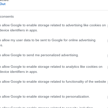
 μας στην ιδιωτική περίθαλψη.
Out
consents
o allow Google to enable storage related to advertising like cookies on
evice identifiers in apps.
κτηριστικά του ομίλου θεωρείτε ότι τον
ιούν έναντι του ανταγωνισμού;
o allow my user data to be sent to Google for online advertising
με την αδιάλειπτη παρουσία του στον χώρο της υγείας,
s.
σει επάξια την εμπιστοσύνη και τον σεβασμό των
to allow Google to send me personalized advertising.
ων, των ασφαλιστικών εταιρειών, του ιατρικού
ι των συμπολιτών μας. Η αναγνώριση αυτή οφείλεται
o allow Google to enable storage related to analytics like cookies on
ή ποιότητα των υπηρεσιών μας, η οποία
evice identifiers in apps.
ρίζεται στη πιστοποιημένη τεχνολογική μας
τα, στην τεχνογνωσία του ανθρώπινου δυναμικού
o allow Google to enable storage related to functionality of the website
την περίθαλψη που παρέχουμε.
ητα για εμάς είναι ο εξεταζόμενος, στην υπηρεσία
o allow Google to enable storage related to personalization.
υ αγωνιζόμαστε να προσφέρουμε τον πλέον σύγχρονο
λογικό εξοπλισμό, την κλινική μας αριστεία και την
o allow Google to enable storage related to security, including