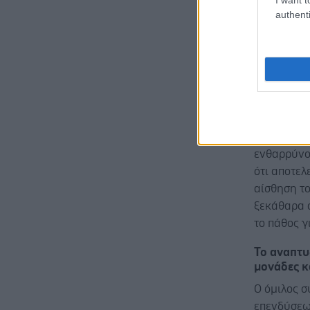
authenti
κορυφαία 
επανειλημ
όπως η Ευρ
μας, το δί
τα χαρακτ
να στεκόμ
εξεταζόμεν
Affidea, ε
ενθαρρύνο
ότι αποτε
αίσθηση το
ξεκάθαρα 
το πάθος γ
Το αναπτυξ
μονάδες κ
Ο όμιλος σ
επενδύσεων