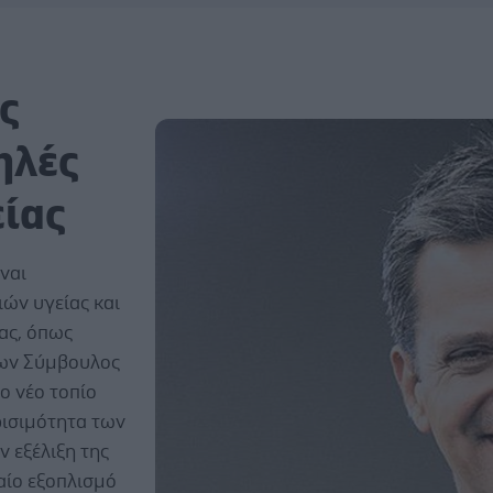
ς
ηλές
είας
ναι
ών υγείας και
ας, όπως
νων Σύμβουλος
ο νέο τοπίο
ρισιμότητα των
 εξέλιξη της
αίο εξοπλισμό