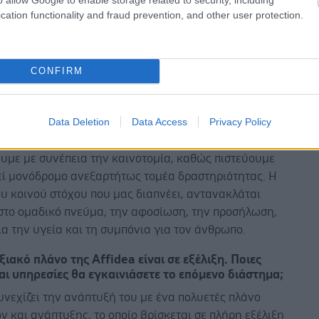
cation functionality and fraud prevention, and other user protection.
ποιότητα για την οποία έχουμε βραβευθεί
μένως από αναγνωρισμένους διεθνείς οργανισμούς,
ωπαϊκή Εταιρεία Ακτινολογίας. Η ολική ποιότητά
κτυό μας, οι υποδομές μας και οι άνθρωποί μας είναι
CONFIRM
ηριστικά που μας διαφοροποιούν και μας επιτρέπουν
αστε σε καθημερινή βάση στο πλευρό των χιλιάδων
Data Deletion
Data Access
Privacy Policy
ων, ιδιωτών και ασφαλισμένων. Εμείς όλοι στην
ργαζόμενοι και διοίκηση, επενδύουμε και
υμε με συνέπεια την καινοτομία, καθώς πιστεύουμε
λεί μονόδρομο ανεξαρτήτως τομέα δραστηριότητας. Η
υ κοινού στόχου που μας διαπνέει, αντανακλάται
στο ομαδικό πνεύμα, την αφοσίωση, την προσήλωση,
ια την υγεία και τη συμπόνια για τον άνθρωπο.
ιακό πλάνο της Affidea είναι σε εξέλιξη. Ποιες
αι υπηρεσίες θα εγκαινιάσετε το επόμενο διάστημα;
υνεχίζει την ανάπτυξή του με ένα πολυετές πλάνο
 και ανάπτυξης, το οποίο βρίσκεται σε πλήρη εξέλιξη