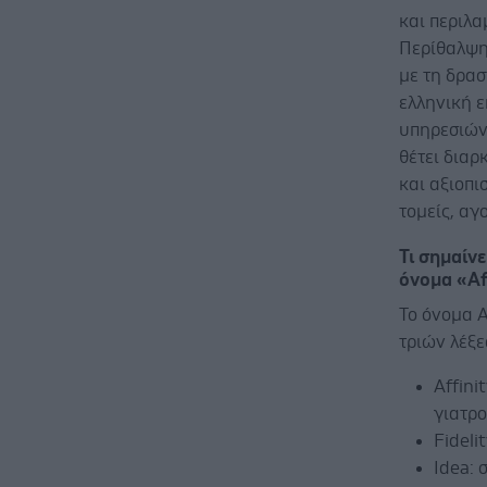
και περιλ
Περίθαλψης
με τη δρασ
ελληνική ε
υπηρεσιών 
θέτει διαρ
και αξιοπι
τομείς, αγ
Τι σημαίν
όνομα «Af
Το όνομα Α
τριών λέξ
Affini
γιατρο
Fideli
Idea: 