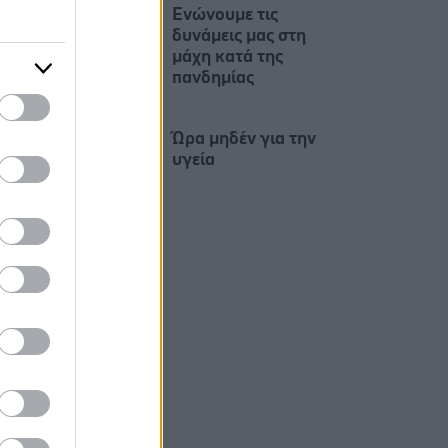
Ενώνουμε τις
δυνάμεις μας στη
μάχη κατά της
πανδημίας
Ώρα μηδέν για την
υγεία