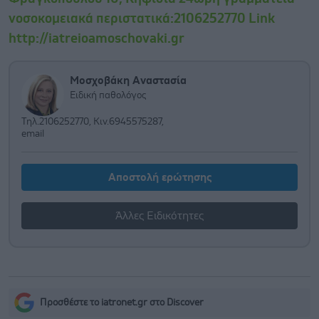
νοσοκομειακά περιστατικά:2106252770 Link
http://iatreioamoschovaki.gr
Μοσχοβάκη Αναστασία
Ειδική παθολόγος
Τηλ.2106252770, Κιν.6945575287,
email
Αποστολή ερώτησης
Άλλες Ειδικότητες
Προσθέστε το iatronet.gr στο Discover