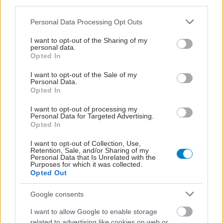
third parties.
Προσθήκη Σχολίου
Please note that this website/app uses one or more Google
Personal Data Processing Opt Outs
services and may gather and store information including but
not limited to your visit or usage behaviour. You may click to
I want to opt-out of the Sharing of my
personal data.
grant or deny consent to Google and its third-party tags to
Opted In
use your data for below specified purposes in below Google
consent section.
I want to opt-out of the Sale of my
Personal Data.
Opted In
I want to opt-out of processing my
Personal Data for Targeted Advertising.
Opted In
I want to opt-out of Collection, Use,
Retention, Sale, and/or Sharing of my
Personal Data that Is Unrelated with the
Purposes for which it was collected.
Opted Out
Google consents
I want to allow Google to enable storage
related to advertising like cookies on web or