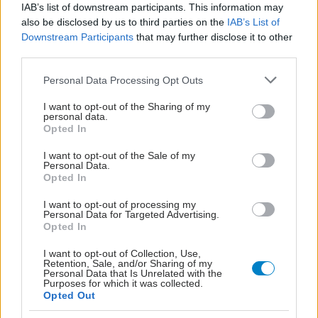
IAB’s list of downstream participants. This information may
also be disclosed by us to third parties on the
IAB’s List of
Downstream Participants
that may further disclose it to other
ΜΠΕΙΤΕ ΣΤΗ ΣΥΖΗΤΗΣΗ
third parties.
Please note that this website/app uses one or more Google
Personal Data Processing Opt Outs
services and may gather and store information including but
Loading...
not limited to your visit or usage behaviour. You may click to
I want to opt-out of the Sharing of my
personal data.
grant or deny consent to Google and its third-party tags to
Opted In
Προσθήκη Σχολίου
use your data for below specified purposes in below Google
consent section.
I want to opt-out of the Sale of my
Personal Data.
Opted In
I want to opt-out of processing my
Personal Data for Targeted Advertising.
Opted In
I want to opt-out of Collection, Use,
Retention, Sale, and/or Sharing of my
Personal Data that Is Unrelated with the
Purposes for which it was collected.
Opted Out