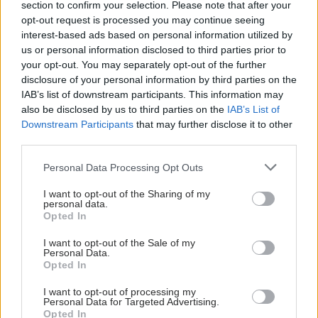
section to confirm your selection. Please note that after your
opt-out request is processed you may continue seeing
interest-based ads based on personal information utilized by
us or personal information disclosed to third parties prior to
your opt-out. You may separately opt-out of the further
disclosure of your personal information by third parties on the
IAB’s list of downstream participants. This information may
also be disclosed by us to third parties on the
IAB’s List of
Downstream Participants
that may further disclose it to other
third parties.
Please note that this website/app uses one or more Google
Personal Data Processing Opt Outs
services and may gather and store information including but
not limited to your visit or usage behaviour. You may click to
I want to opt-out of the Sharing of my
personal data.
grant or deny consent to Google and its third-party tags to
Opted In
use your data for below specified purposes in below Google
ΜΠΕΙΤΕ ΣΤΗ ΣΥΖΗΤΗΣΗ
consent section.
I want to opt-out of the Sale of my
Personal Data.
Opted In
Loading...
I want to opt-out of processing my
Personal Data for Targeted Advertising.
Προσθήκη Σχολίου
Opted In