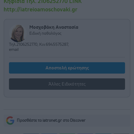
Κηφισιά Τηλ. 2106252770 LINK
http://iatreioamoschovaki.gr
Μοσχοβάκη Αναστασία
Ειδική παθολόγος
Τηλ.2106252770, Κιν.6945575287,
email
Αποστολή ερώτησης
Άλλες Ειδικότητες
Προσθέστε το iatronet.gr στο Discover