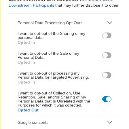
ΜΠΕΙΤΕ ΣΤΗ ΣΥΖΗΤΗΣΗ
Loading...
Downstream Participants
that may further disclose it to other
third parties.
Please note that this website/app uses one or more Google
Personal Data Processing Opt Outs
services and may gather and store information including but
not limited to your visit or usage behaviour. You may click to
I want to opt-out of the Sharing of my
Προσθήκη Σχολίου
personal data.
grant or deny consent to Google and its third-party tags to
Opted In
use your data for below specified purposes in below Google
consent section.
I want to opt-out of the Sale of my
Personal Data.
Opted In
I want to opt-out of processing my
Personal Data for Targeted Advertising.
Opted In
I want to opt-out of Collection, Use,
Retention, Sale, and/or Sharing of my
Personal Data that Is Unrelated with the
Purposes for which it was collected.
Opted Out
Google consents