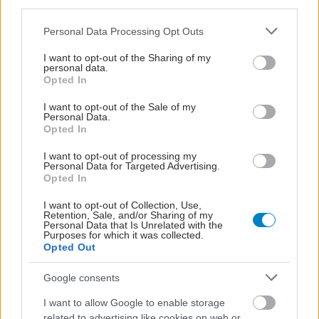
third parties.
Προσθήκη Σχολίου
Please note that this website/app uses one or more Google
Personal Data Processing Opt Outs
services and may gather and store information including but
not limited to your visit or usage behaviour. You may click to
I want to opt-out of the Sharing of my
personal data.
grant or deny consent to Google and its third-party tags to
Opted In
use your data for below specified purposes in below Google
consent section.
I want to opt-out of the Sale of my
Personal Data.
Opted In
I want to opt-out of processing my
Personal Data for Targeted Advertising.
Opted In
I want to opt-out of Collection, Use,
Retention, Sale, and/or Sharing of my
Personal Data that Is Unrelated with the
Purposes for which it was collected.
Opted Out
Google consents
I want to allow Google to enable storage
related to advertising like cookies on web or