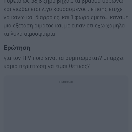
πυρετο ως 38,8 ξηρο βηχα... τα βραδυα υδρωνω.
και νιωθω ετσι λιγο κουρασμενος . επισης ετυχε
να κανω και διαρροιες. και 1 φωρα εμετο... καναμε
μια εξεταση αιματος και με ειπαν οτι εχω χαμηλα
τα λυκα αιμοσφαιρια
Ερώτηση
για τον HIV ποια ειναι τα συμπτωματα?? υπαρχει
καμια περιπτωση να ειμαι θετικος?