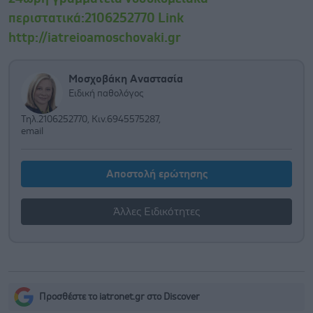
περιστατικά:2106252770 Link
http://iatreioamoschovaki.gr
Μοσχοβάκη Αναστασία
Ειδική παθολόγος
Τηλ.2106252770, Κιν.6945575287,
email
Αποστολή ερώτησης
Άλλες Ειδικότητες
Προσθέστε το iatronet.gr στο Discover