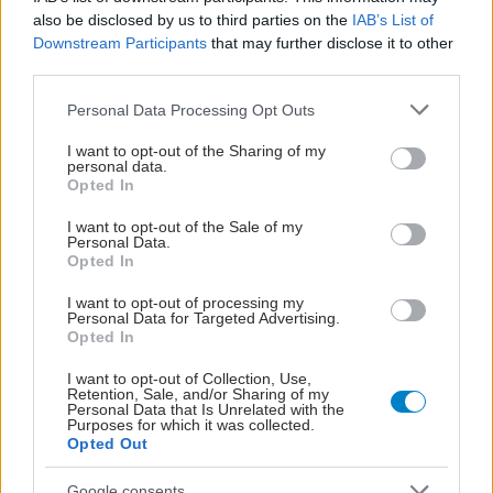
ΜΠΕΙΤΕ ΣΤΗ ΣΥΖΗΤΗΣΗ
also be disclosed by us to third parties on the
IAB’s List of
Downstream Participants
that may further disclose it to other
Loading...
third parties.
Please note that this website/app uses one or more Google
Personal Data Processing Opt Outs
services and may gather and store information including but
Προσθήκη Σχολίου
not limited to your visit or usage behaviour. You may click to
I want to opt-out of the Sharing of my
personal data.
grant or deny consent to Google and its third-party tags to
Opted In
use your data for below specified purposes in below Google
consent section.
I want to opt-out of the Sale of my
Personal Data.
Opted In
I want to opt-out of processing my
Personal Data for Targeted Advertising.
Opted In
I want to opt-out of Collection, Use,
Retention, Sale, and/or Sharing of my
Personal Data that Is Unrelated with the
Purposes for which it was collected.
Opted Out
Google consents