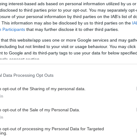
 εξέτασης. Δεν απαντώ σε mail που αναζητούν
eing interest-based ads based on personal information utilized by us or
 ή θεραπεία σε ειδικά προσωπικά προβλήματα
disclosed to third parties prior to your opt-out. You may separately opt-
ιότι τα ευρήματα της παθολογικής εξέτασης είναι
losure of your personal information by third parties on the IAB’s list of
. This information may also be disclosed by us to third parties on the
IA
ά για την ειδική αξιολόγηση κάθε περίπτωσης.
Participants
that may further disclose it to other third parties.
Η ΦΙΛΗ Τα σεξουαλικώς μεταδιδόμενα νοσήματα
ι να μην έχουν συμπτώματα και μπορούν να
 that this website/app uses one or more Google services and may gath
ύν αν και σπανιότερα με το στοματικό σεξ. Αυτός
including but not limited to your visit or usage behaviour. You may click 
 to Google and its third-party tags to use your data for below specifi
λόγος που συνιστάται ανελλιπώς η εφαρμογή
ogle consent section.
τικού. Δρ. Αναστασία Μοσχοβάκη Ιατρός Ειδική
ος Φραγκοπούλου 10, Κηφισιά 24ωρη γραμματεία
l Data Processing Opt Outs
ιακά περιστατικά:2106252770 Link
atreioamoschovaki.gr
o opt-out of the Sharing of my personal data.
In
o opt-out of the Sale of my Personal Data.
hares
In
to opt-out of processing my Personal Data for Targeted
ing.