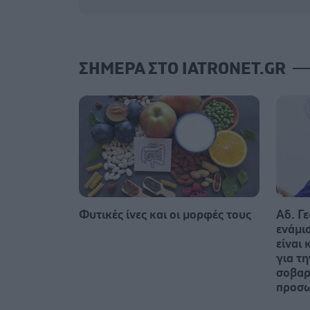
ΣΗΜΕΡΑ ΣΤΟ IATRONET.GR
Φυτικές ίνες και οι μορφές τους
Αδ. Γε
ενάμι
είναι 
για τ
σοβαρ
προσ