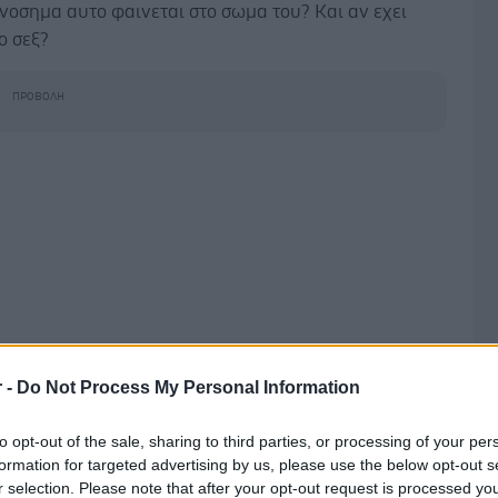
 νοσημα αυτο φαινεται στο σωμα του? Και αν εχει
ο σεξ?
r -
Do Not Process My Personal Information
 Ιουνίου 2017, 10:33
to opt-out of the sale, sharing to third parties, or processing of your per
ζω ότι απαντώ μόνο σε mail γενικής φύσεως που
formation for targeted advertising by us, please use the below opt-out s
 να απαντηθούν υπεύθυνα μετά από παράκαμψη της
r selection. Please note that after your opt-out request is processed y