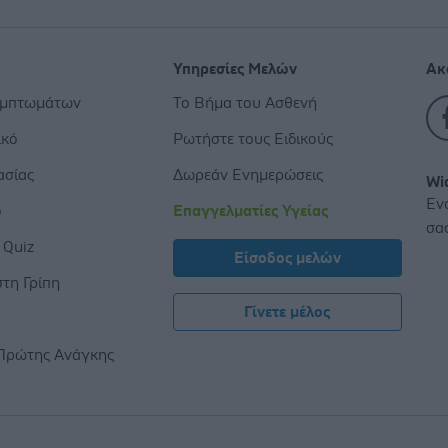
Υπηρεσίες Μελών
Ακ
υμπτωμάτων
Το Βήμα του Ασθενή
ικό
Ρωτήστε τους Ειδικούς
ασίας
Δωρεάν Ενημερώσεις
Wi
Εν
ο
Επαγγελματίες Υγείας
σα
 Quiz
Είσοδος μελών
τη Γρίπη
Γίνετε μέλος
ς
Πρώτης Ανάγκης