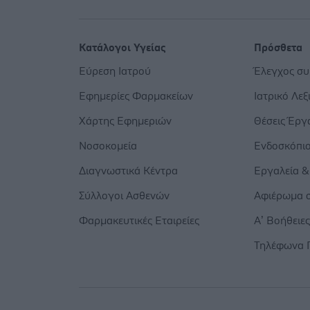
Κατάλογοι Υγείας
Πρόσθετα
Εύρεση Ιατρού
Έλεγχος σ
Εφημερίες Φαρμακείων
Ιατρικό Λεξ
Χάρτης Εφημεριών
Θέσεις Έργ
Νοσοκομεία
Ενδοσκόπι
Διαγνωστικά Κέντρα
Εργαλεία &
Σύλλογοι Ασθενών
Αφιέρωμα σ
Φαρμακευτικές Εταιρείες
Α’ Βοήθειε
Τηλέφωνα 