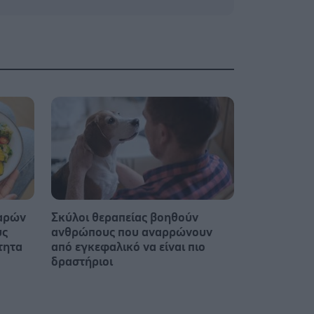
παρών
Σκύλοι θεραπείας βοηθούν
υς
ανθρώπους που αναρρώνουν
τητα
από εγκεφαλικό να είναι πιο
δραστήριοι