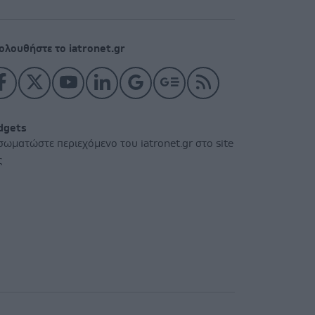
ολουθήστε το iatronet.gr
dgets
σωματώστε περιεχόμενο του iatronet.gr στο site
ς