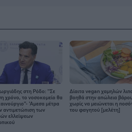
ωργιάδης στη Ρόδο: ''Σε
Δίαιτα vegan χαμηλών λι
ση χρόνο, το νοσοκομείο θα
βοηθά στην απώλεια βάρο
καινούργιο''- 'Αμεσα μέτρα
χωρίς να μειώνεται η ποσό
ην αντιμετώπιση των
του φαγητού [μελέτη]
ών ελλείψεων
ωπικού