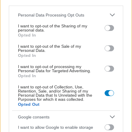
Loading...
third parties.
Please note that this website/app uses one or more Google
Personal Data Processing Opt Outs
Προσθήκη Σχολίου
services and may gather and store information including but
not limited to your visit or usage behaviour. You may click to
I want to opt-out of the Sharing of my
personal data.
grant or deny consent to Google and its third-party tags to
Opted In
use your data for below specified purposes in below Google
consent section.
I want to opt-out of the Sale of my
Personal Data.
Opted In
I want to opt-out of processing my
Personal Data for Targeted Advertising.
Opted In
I want to opt-out of Collection, Use,
Retention, Sale, and/or Sharing of my
Personal Data that Is Unrelated with the
Purposes for which it was collected.
Opted Out
Google consents
I want to allow Google to enable storage