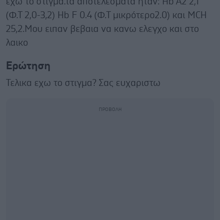
εχω το στιγμα.τα αποτελεσματα ηταν: Hb A2 2,1
(Φ.Τ 2,0-3,2) Hb F 0.4 (Φ.Τ μικρότερο2.0) και MCH
25,2.Μου ειπαν βεβαια να κανω ελεγχο και στο
λαικο
Ερώτηση
Τελικα εχω το στιγμα? Σας ευχαριστω