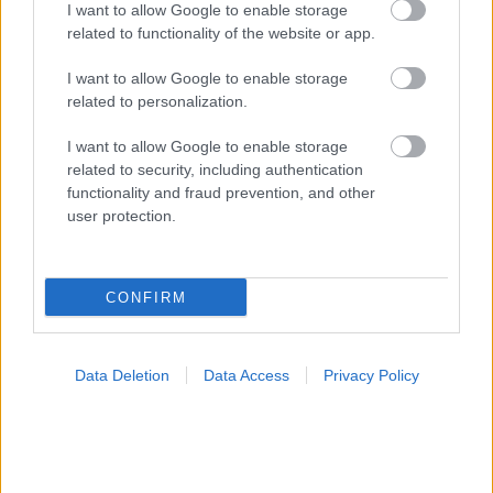
I want to allow Google to enable storage
Α’ Βοήθειες
related to functionality of the website or app.
Τηλέφωνα Πρώτης Ανάγκης
I want to allow Google to enable storage
related to personalization.
Υπηρεσίες Μελών
I want to allow Google to enable storage
related to security, including authentication
Το Βήμα του Ασθενή
functionality and fraud prevention, and other
user protection.
Ρωτήστε τους Ειδικούς
Δωρεάν Ενημερώσεις
CONFIRM
Επαγγελματίες Υγείας
Είσοδος μελών
Data Deletion
Data Access
Privacy Policy
Γίνετε μέλος