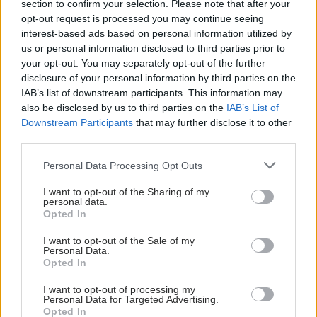
section to confirm your selection. Please note that after your
opt-out request is processed you may continue seeing
Φρούτα, σακχαρώδης διαβήτης και καλοκαίρι
interest-based ads based on personal information utilized by
us or personal information disclosed to third parties prior to
your opt-out. You may separately opt-out of the further
disclosure of your personal information by third parties on the
IAB’s list of downstream participants. This information may
Ακολουθήστε το iatronet.gr
also be disclosed by us to third parties on the
IAB’s List of
Downstream Participants
that may further disclose it to other
third parties.
Please note that this website/app uses one or more Google
Personal Data Processing Opt Outs
services and may gather and store information including but
Widgets
not limited to your visit or usage behaviour. You may click to
I want to opt-out of the Sharing of my
Ενσωματώστε περιεχόμενο του iatronet.gr στο site σας
personal data.
grant or deny consent to Google and its third-party tags to
Opted In
use your data for below specified purposes in below Google
consent section.
I want to opt-out of the Sale of my
Κατάλογοι Υγείας
Personal Data.
Opted In
Εύρεση Ιατρού
I want to opt-out of processing my
Εφημερίες Φαρμακείων
Personal Data for Targeted Advertising.
Opted In