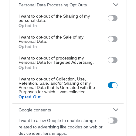
Please note that this website/app uses one or more Google
Personal Data Processing Opt Outs
services and may gather and store information including but
not limited to your visit or usage behaviour. You may click to
I want to opt-out of the Sharing of my
personal data.
grant or deny consent to Google and its third-party tags to
Opted In
use your data for below specified purposes in below Google
consent section.
I want to opt-out of the Sale of my
Personal Data.
Opted In
I want to opt-out of processing my
Personal Data for Targeted Advertising.
Opted In
I want to opt-out of Collection, Use,
Retention, Sale, and/or Sharing of my
Personal Data that Is Unrelated with the
Purposes for which it was collected.
Opted Out
Google consents
I want to allow Google to enable storage
related to advertising like cookies on web or
device identifiers in apps.