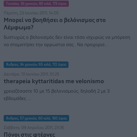
Γυναίκα, 33 χρονών, 80 κιλά, 173 ύψος
Πέμπτη, 23 Ιουνίου 2011, 14:05
Μπορεί να βοηθήσει ο βελόνισμος στο
Λέμφωμα?
δυστυχώς ο βελονισμός δεν είναι τόσο ισχυρώς να μπόρεση
να σταματήσει την αρρωστια σας . Να προχορισ...
Άνδρας, 34 χρονών, 65 κιλά, 172 ύψος
Δευτέρα, 13 Ιουνίου 2011, 01:25
therapeia kyttaritidas me velonismo
χρειαζόσαστε 10 με 15 βελονισμούς. δηλαδή 2 με 3
εβδομάδες. ...
Άνδρας, 57 χρονών, 60 κιλά, 160 ύψος
Σάββατο, 09 Απριλίου 2011, 23:35
Πόνοι στις φτέρνες