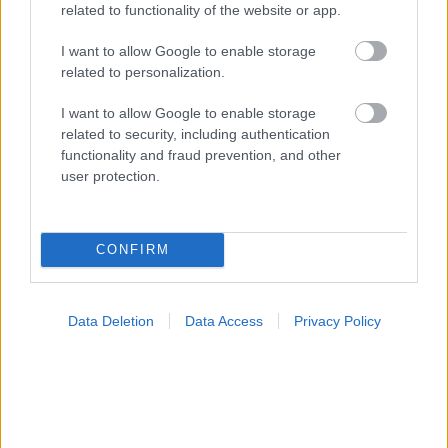
related to functionality of the website or app.
I want to allow Google to enable storage
related to personalization.
I want to allow Google to enable storage
related to security, including authentication
functionality and fraud prevention, and other
user protection.
Αδ. Γεωργιάδης στη Ρόδο: ''Σε ενάμιση χρόνο, το
νοσοκομείο θα είναι καινούργιο''- 'Αμεσα μέτρα για
την αντιμετώπιση των σοβαρών ελλείψεων
CONFIRM
προσωπικού
Data Deletion
Data Access
Privacy Policy