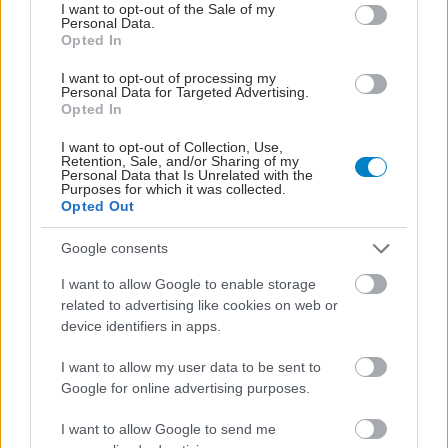
consent section.
I want to opt-out of the Sale of my
Personal Data.
Opted In
I want to opt-out of processing my
Personal Data for Targeted Advertising.
Opted In
I want to opt-out of Collection, Use,
Retention, Sale, and/or Sharing of my
Personal Data that Is Unrelated with the
Πέμπτη, 20 Οκτωβρίου 2022, 16:19
Purposes for which it was collected.
Opted Out
Φυσιολογική η λειτουργία του εγκεφάλου μετά
από εγκεφαλικό σε βρέφη [μελέτη]
Google consents
Το δεξί ημισφαίριο αναλαμβάνει τις γλωσσικές λειτουργίες
I want to allow Google to enable storage
και αποκαθιστά τις διαταραχές από τις οποίες οι ηλικιωμένοι
related to advertising like cookies on web or
δύσκολα αναρρώνουν.
device identifiers in apps.
I want to allow my user data to be sent to
Google for online advertising purposes.
I want to allow Google to send me