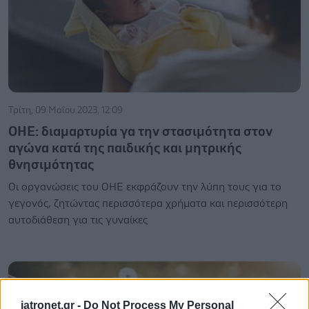
Τρίτη, 09 Μαΐου 2023, 12:09
ΟΗΕ: διαμαρτυρία γα την στασιμότητα στον
αγώνα κατά της παιδικής και μητρικής
θνησιμότητας
Οι οργανώσεις του ΟΗΕ εκφράζουν την λύπη τους για το
γεγονός, ζητώντας περισσότερα χρήματα και περισσότερη
αυτοδιάθεση για τις γυναίκες
iatronet.gr -
Do Not Process My Personal