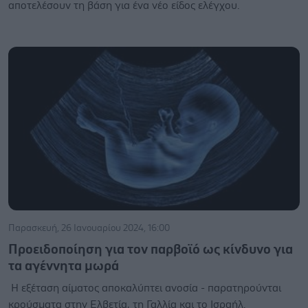
αποτελέσουν τη βάση για ένα νέο είδος ελέγχου.
Παρασκευή, 26 Ιανουαρίου 2024, 16:00
Προειδοποίηση για τον παρβοϊό ως κίνδυνο για
τα αγέννητα μωρά
Η εξέταση αίματος αποκαλύπτει ανοσία - παρατηρούνται
κρούσματα στην Ελβετία, τη Γαλλία και το Ισραήλ.