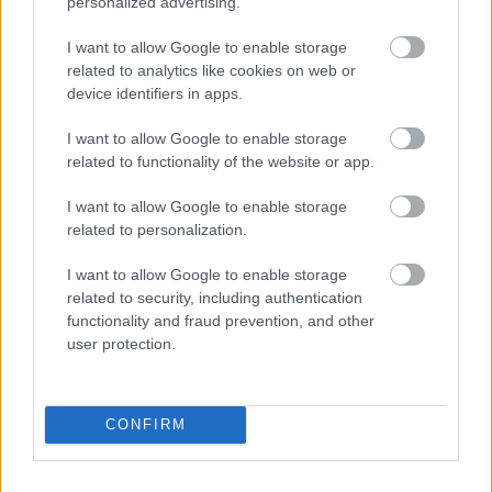
personalized advertising.
I want to allow Google to enable storage
related to analytics like cookies on web or
device identifiers in apps.
I want to allow Google to enable storage
related to functionality of the website or app.
I want to allow Google to enable storage
Πέμπτη, 29 Ιουλίου 2021, 09:00
related to personalization.
Νεογνικός Έλεγχος για SMA: Κρίσιμη η έγκαιρη
διάγνωση
I want to allow Google to enable storage
related to security, including authentication
Η χώρα μας θεωρείται ότι διαθέτει ένα από τα καλύτερα
functionality and fraud prevention, and other
θεσμικά πλαίσια στην Ευρώπη για την υλοποίηση ενός
user protection.
προγράμματος διαγνωστικού ελέγχου νεογνών για την SMA
CONFIRM