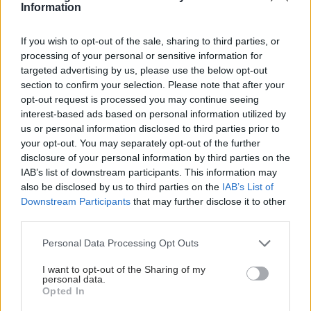
Information
If you wish to opt-out of the sale, sharing to third parties, or
processing of your personal or sensitive information for
targeted advertising by us, please use the below opt-out
section to confirm your selection. Please note that after your
opt-out request is processed you may continue seeing
interest-based ads based on personal information utilized by
us or personal information disclosed to third parties prior to
Τρίτη, 18 Απριλίου 2023, 11:28
your opt-out. You may separately opt-out of the further
Πρόληψη των αλλεργιών στα μωρά
disclosure of your personal information by third parties on the
IAB’s list of downstream participants. This information may
Η πρώιμη επαφή με τα μικρόβια και αλλεργιογόνα του
also be disclosed by us to third parties on the
IAB’s List of
περιβάλλοντος, κινητοποιεί την άμυνα και οδηγεί σε
Downstream Participants
that may further disclose it to other
φυσιολογική ανοσολογική απόκριση.
third parties.
Please note that this website/app uses one or more Google
Personal Data Processing Opt Outs
services and may gather and store information including but
not limited to your visit or usage behaviour. You may click to
I want to opt-out of the Sharing of my
personal data.
grant or deny consent to Google and its third-party tags to
Opted In
use your data for below specified purposes in below Google