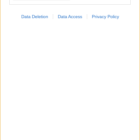
Ελλάδα η Φαρμασέρβ - Λίλλυ
Πώς δρα, πόσο κοστίζει και τι έδειξαν κλινικές μελέτες σε
Data Deletion
Data Access
Privacy Policy
μεγάλο αριθμό ανθρώπων.
Τρίτη, 27 Αυγούστου 2024, 15:22
Μισή τιμή θα πουλάει το φάρμακο απώλειας
βάρους η Eli Lilly