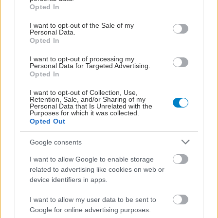
Τρίτη, 11 Μαρτίου 2025, 08:00
grant or deny consent to Google and its third-party tags to
Opted In
use your data for below specified purposes in below Google
Eli Lilly και Νovo Nordisk στην κορυφή με τις
consent section.
I want to opt-out of the Sale of my
περισσότερες παγκόσμιες πωλήσεις
Personal Data.
Opted In
Tι αποτελέσματα εμφάνισαν άλλοι κολοσσοί του φαρμάκου.
I want to opt-out of processing my
Personal Data for Targeted Advertising.
Opted In
I want to opt-out of Collection, Use,
Retention, Sale, and/or Sharing of my
Personal Data that Is Unrelated with the
Purposes for which it was collected.
Opted Out
Google consents
I want to allow Google to enable storage
related to advertising like cookies on web or
device identifiers in apps.
I want to allow my user data to be sent to
Παρασκευή, 14 Φεβρουαρίου 2025, 18:41
Google for online advertising purposes.
Pharmaserv Lilly: Μείωση λιανικής τιμής