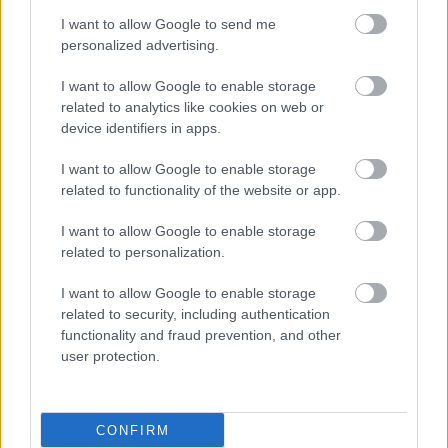
φαρμάκου για διαβήτη και παχυσαρκία
I want to allow Google to send me
personalized advertising.
Πρόκειται για το σκεύασμα που περιέχει τη δραστική ουσία
τιρζεπατίδη.
I want to allow Google to enable storage
related to analytics like cookies on web or
device identifiers in apps.
I want to allow Google to enable storage
related to functionality of the website or app.
I want to allow Google to enable storage
related to personalization.
I want to allow Google to enable storage
related to security, including authentication
functionality and fraud prevention, and other
user protection.
Τρίτη, 22 Οκτωβρίου 2024, 15:06
Φάρμακο κατά της παχυσαρκίας φέρνει στην
CONFIRM