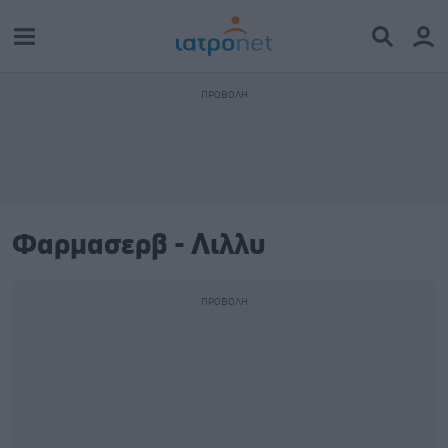
Φαρμασερβ - Λιλλυ