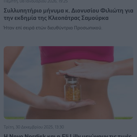
Πέμπτη, 08 Ιανουαρίου 2026, 19:25
Συλλυπητήριο μήνυμα κ. Διονυσίου Φιλιώτη για
την εκδημία της Κλεοπάτρας Σαμούρκα
Ήταν επί σειρά ετών διευθύντρια Προσωπικού.
Τρίτη, 30 Δεκεμβρίου 2025, 13:30
Η Novo Nordisk και η Eli Lilly μειώνουν τις τιμές