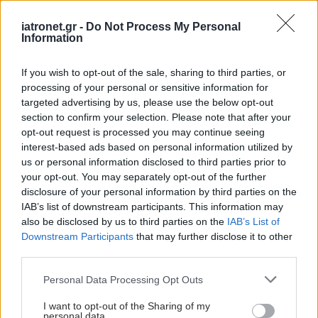
Eli Lilly
iatronet.gr -
Do Not Process My Personal
Η επιτροπή του Ευρωπαϊκού Οργανισμού Φαρμάκων
Information
επικαλείται μια παρενέργεια γνωστή ως Aria, η οποία
περιλαμβάνει οίδημα και πιθανότητα αιμορραγίας στον
If you wish to opt-out of the sale, sharing to third parties, or
processing of your personal or sensitive information for
εγκέφαλο.
targeted advertising by us, please use the below opt-out
section to confirm your selection. Please note that after your
opt-out request is processed you may continue seeing
interest-based ads based on personal information utilized by
us or personal information disclosed to third parties prior to
your opt-out. You may separately opt-out of the further
disclosure of your personal information by third parties on the
IAB’s list of downstream participants. This information may
also be disclosed by us to third parties on the
IAB’s List of
Downstream Participants
that may further disclose it to other
third parties.
Please note that this website/app uses one or more Google
Personal Data Processing Opt Outs
services and may gather and store information including but
not limited to your visit or usage behaviour. You may click to
I want to opt-out of the Sharing of my
personal data.