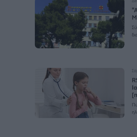
Δε
"
Μ
Σύ
δι
Σά
R
Ι
[
Πώ
ηλ