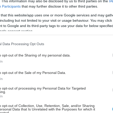
. This information may also be disclosed by us to third parties on the
IA
έο αντίσωμα για την πρόληψη του RSV στα
Participants
that may further disclose it to other third parties.
ρέφη εγκρίθηκε στην ΕΕ
 that this website/app uses one or more Google services and may gath
 νέο σκεύασμα έρχεται να προστεθεί στις ήδη δύο
including but not limited to your visit or usage behaviour. You may click 
αθέσιμες επιλογές.
 to Google and its third-party tags to use your data for below specifi
ogle consent section.
l Data Processing Opt Outs
ρασκευή, 13 Μαρτίου 2026, 14:30
o opt-out of the Sharing of my personal data.
CDC: Σε κορύφωση οι νοσηλείες ασθενών με
In
V - Τι γίνεται με τα παιδιά - Η θέση της
λλάδας [πίνακες]
o opt-out of the Sale of my Personal Data.
In
 δείχνουν τα στοιχεία του ΕΟΔΥ, του ECDC και του δικτύου
ν 7 ιδιωτικών κλινικών που παρέχουν δεδομένα.
to opt-out of processing my Personal Data for Targeted
ing.
In
o opt-out of Collection, Use, Retention, Sale, and/or Sharing
ersonal Data that Is Unrelated with the Purposes for which it
ρασκευή, 06 Μαρτίου 2026, 14:44
lected.