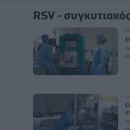
RSV - συγκυτιακός
Πέ
Ε
Τα
χρ
Πέ
Ε
σ
Πο
επ