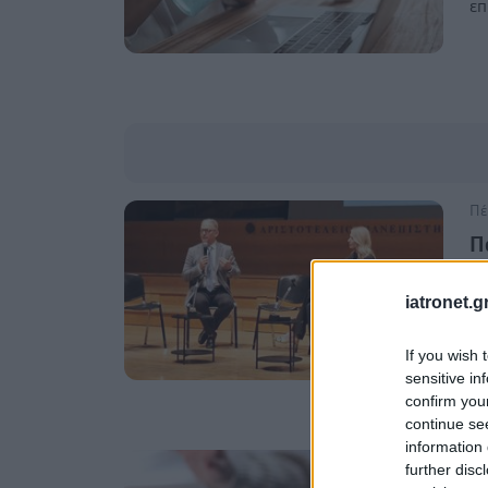
επ
Πέ
Π
ε
iatronet.g
Πα
πρ
If you wish 
απ
sensitive in
έξ
confirm you
continue se
information 
Πα
further disc