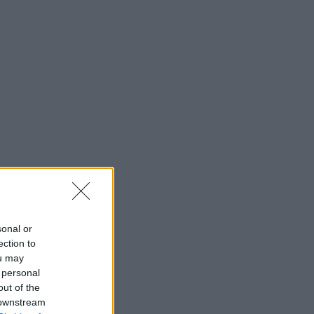
sonal or
ection to
ou may
 personal
out of the
 downstream