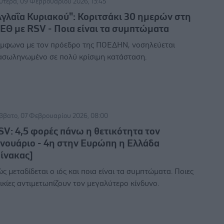
υτέρα, 09 Φεβρουαρίου 2026, 13:45
Αγλαΐα Κυριακού": Κοριτσάκι 30 ημερών στη
ΕΘ με RSV - Ποια είναι τα συμπτώματα
μφωνα με τον πρόεδρο της ΠΟΕΔΗΝ, νοσηλεύεται
ασωληνωμένο σε πολύ κρίσιμη κατάσταση.
ββατο, 07 Φεβρουαρίου 2026, 08:00
SV: 4,5 φορές πάνω η θετικότητα τον
ανουάριο - 4η στην Ευρώπη η Ελλάδα
πίνακας]
ς μεταδίδεται ο ιός και ποια είναι τα συμπτώματα. Ποιες
ικίες αντιμετωπίζουν τον μεγαλύτερο κίνδυνο.