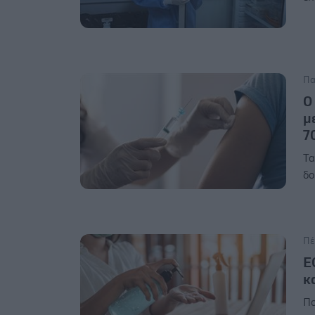
Πα
Ο
μ
7
Τα
δο
Πέ
Ε
κ
Πο