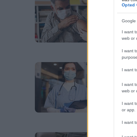
E
Opted 
ε
κ
Google 
Η 
I want t
20
web or d
I want t
purpose
Πέ
I want 
Ε
κ
I want t
web or d
Πο
επ
I want t
or app.
I want t
Πα
I want t