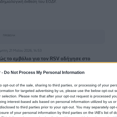
ιδημιολογική έκθεση του ΕΟΔΥ.
μπτη, 21 Μαΐου 2026, 14:53
ώς το εμβόλιο για τον RSV οδήγησε στο
μβόλιο για την CoViD
r -
Do Not Process My Personal Information
ρόλο που το εμβόλιο για τον κορωνοϊό πήρε έγκριση
ιν από αυτό για τον RSV, χρησιμοποίησε έτοιμη γνώση
to opt-out of the sale, sharing to third parties, or processing of your per
ό το πρόγραμμα ανάπτυξης του δεύτερου, που κράτησε
formation for targeted advertising by us, please use the below opt-out s
ι δεκαετίες.
r selection. Please note that after your opt-out request is processed y
eing interest-based ads based on personal information utilized by us or
disclosed to third parties prior to your opt-out. You may separately opt-
ρασκευή, 15 Μαΐου 2026, 12:00
losure of your personal information by third parties on the IAB’s list of