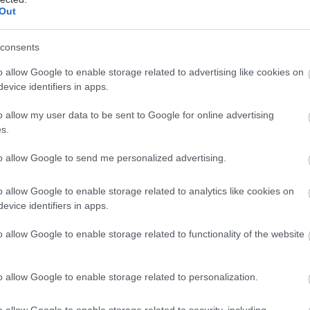
CDC: Πρόσκληση ενδιαφέροντος για
Out
μπειρογνώμονες στον εμβολιασμό ενηλίκων
ατά του RSV
consents
δημοσίευση των κατευθυντήριων γραμμών αναμένεται το
o allow Google to enable storage related to advertising like cookies on
27, όπως ανακοίνωσαν οι υπεύθυνοι του Κέντρου.
evice identifiers in apps.
o allow my user data to be sent to Google for online advertising
s.
μπτη, 05 Μαρτίου 2026, 17:00
to allow Google to send me personalized advertising.
ΟΔΥ: 6 θάνατοι από γρίπη, κανένας με CoViD
αι μείωση RSV
o allow Google to enable storage related to analytics like cookies on
evice identifiers in apps.
ια είναι τα στοιχεία που καταγράφονται στο τελευταίο
ιδημιολογικό δελτίο.
o allow Google to enable storage related to functionality of the website
o allow Google to enable storage related to personalization.
ρασκευή, 20 Φεβρουαρίου 2026, 15:20
o allow Google to enable storage related to security, including