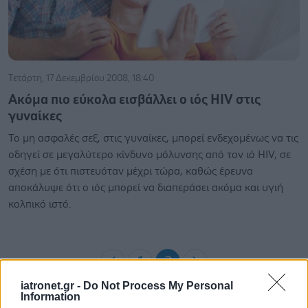
Τετάρτη, 17 Δεκεμβρίου 2008, 18:40
Ακόμα πιο εύκολα εισβάλλει ο ιός HIV στις
γυναίκες
Το μη ασφαλές σεξ, στις γυναίκες, μπορεί ενδεχομένως να τις
οδηγεί σε μεγαλύτερο κίνδυνο μόλυνσης από τον ιό HIV, σε
σχέση με ότι πιστευόταν μέχρι τώρα, καθώς έρευνα
αποκάλυψε ότι ο ιός μπορεί να διαπεράσει ακόμα και υγιή
κολπικό ιστό.
1
2
iatronet.gr -
Do Not Process My Personal
Information