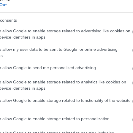
σε ποσοστό περίπου 45 τοις εκατό, ενώ σε ένα
Out
οσοστό 26 τοις εκατό συμβάλλουν στη συνολική
ητα του ζευγαριού. Ωστόσο, η ευρεία χρήση των
consents
ης υποστηριζόμενης αναπαραγωγής δίνει σήμερα, σε
o allow Google to enable storage related to advertising like cookies on
οστό, τη δυνατότητα επιτυχούς λύσης του
evice identifiers in apps.
ος.
o allow my user data to be sent to Google for online advertising
έστε το iatronet.gr στο Discover
s.
to allow Google to send me personalized advertising.
υγείας σήμερα
ακχαρώδης διαβήτης και καλοκαίρι
o allow Google to enable storage related to analytics like cookies on
evice identifiers in apps.
ιπολικής διαταραχής
o allow Google to enable storage related to functionality of the website
άδης στη Ρόδο: ''Σε ενάμιση χρόνο, το νοσοκομείο θα
ούργιο''- 'Αμεσα μέτρα για την αντιμετώπιση των
o allow Google to enable storage related to personalization.
λλείψεων προσωπικού
o allow Google to enable storage related to security, including