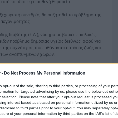
ιστό και ιδιαίτερο ασθενή θεραπεία.
 ξεχωριστή συνεδρία, θα συζητηθεί το πρόβλημα της
υπογονιμότητας.
ης διαβήτης (Σ.Δ.), νόσημα με βαριές επιπλοκές,
είζον πρόβλημα δημόσιας υγείας διεθνώς, αφού για
 της συχνότητας του ευθύνονται ο τρόπος ζωής και
 των αναπτυγμένων χωρών.
ία, ξεχωριστό νόσημα, αλλά και ένας από τους
r -
Do Not Process My Personal Information
ους προδιαθεσικούς παράγοντες εμφάνισης του Σ.Δ.,
παγκόσμια επιδημία, καθώς, σύμφωνα με διεθνή
to opt-out of the sale, sharing to third parties, or processing of your per
κά δεδομένα, περισσότεροι από ένα δισεκατομμύριο
formation for targeted advertising by us, please use the below opt-out s
ίναι υπέρβαροι και 300 εκατομμύρια είναι
Δ
r selection. Please note that after your opt-out request is processed y
ι. Το μέγεθος του προβλήματος φαίνεται να
eing interest-based ads based on personal information utilized by us or
ται, όπως αποκαλύπτουν πρόσφατες επιδημιολογικές
disclosed to third parties prior to your opt-out. You may separately opt-
losure of your personal information by third parties on the IAB’s list of
ι οποίες προβλέπουν ότι τα επόμενα 50 χρόνια το