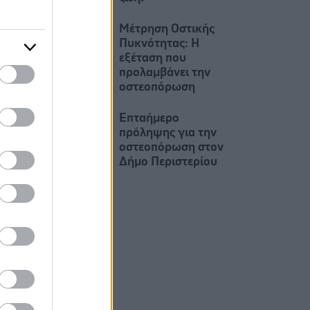
Μέτρηση Οστικής
Πυκνότητας: Η
εξέταση που
προλαμβάνει την
οστεοπόρωση
Επταήμερο
πρόληψης για την
οστεοπόρωση στον
Δήμο Περιστερίου