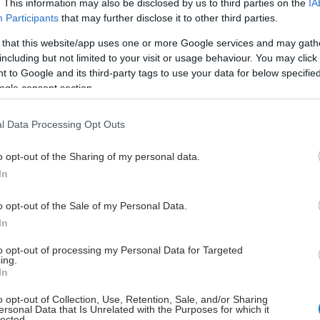
. This information may also be disclosed by us to third parties on the
IA
μενο προσδόκιμο επιβίωσης αναμένεται να μειωθεί
Participants
that may further disclose it to other third parties.
όγω της παχυσαρκίας.
 that this website/app uses one or more Google services and may gath
including but not limited to your visit or usage behaviour. You may click 
χές του οστικού μεταβολισμού και ιδιαίτερα η
 to Google and its third-party tags to use your data for below specifi
οστεοπόρωσης φαίνεται να προκαλούνται από
ogle consent section.
πό τους παράγοντες κινδύνου εμφάνισης επιπλοκών
ονται με το Σ.Δ. και την παχυσαρκία, όπως η κακή
l Data Processing Opt Outs
το κάπνισμα, το αλκοόλ και η ελλιπής σωματική
άντα βέβαια σε συνδυασμό με τη χαμηλή πρόσληψη
o opt-out of the Sharing of my personal data.
 (χαμηλή κατανάλωση γαλακτοκομικών στη σύγχρονη
In
 και την έλλειψη βιταμίνης D (πολύ συχνή στη χώρα
την ηλιοφάνεια). Πρέπει να σημειωθεί πως η απώλεια
o opt-out of the Sale of my Personal Data.
κνότητας (βασικός δείκτης οστικής υγείας) συμβαίνει
In
κά και σιωπηλά, ενώ συχνότατα το πρώτο σύμπτωμα
to opt-out of processing my Personal Data for Targeted
σης είναι ένα οστεοπορωτικό κάταγμα.
ing.
In
αχές της αναπαραγωγικής ικανότητας των ανδρών,
o opt-out of Collection, Use, Retention, Sale, and/or Sharing
ersonal Data that Is Unrelated with the Purposes for which it
την αποκλειστική αιτία υπογονιμότητας του
lected.