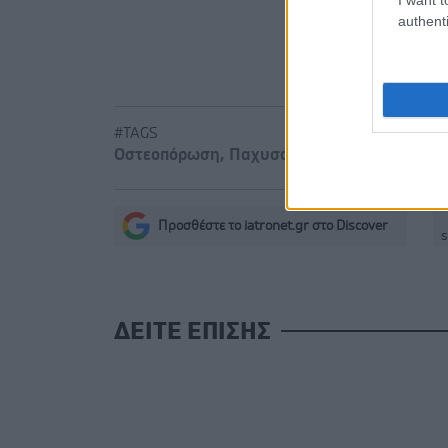
authenti
#TAGS
Οστεοπόρωση
,
Παχυσαρκία
Προσθέστε το iatronet.gr στο Discover
s
ΔΕΙΤΕ ΕΠΙΣΗΣ