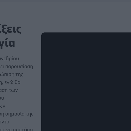
ίξεις
γία
υνεδρίου
νει παρουσίαση
τώπιση της
, ενώ θα
αση των
ου
ων
ρη σημασία της
οντα
ος να συστήσει