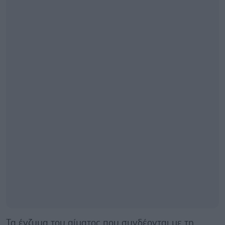
Τα ένζυμα του αίματος που συνδέονται με τη