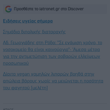
Προσθέστε το iatronet.gr στο Discover
Ειδήσεις υγείας σήμερα
Σημάδια διπολικής διαταραχής
Αδ. Γεωργιάδης στη Ρόδο: ''Σε ενάμιση χρόνο, το
νοσοκομείο θα είναι καινούργιο''- 'Αμεσα μέτρα
για την αντιμετώπιση των σοβαρών ελλείψεων
προσωπικού
Δίαιτα vegan χαμηλών λιπαρών βοηθά στην
απώλεια βάρους χωρίς να μειώνεται η ποσότητα
του φαγητού [μελέτη]