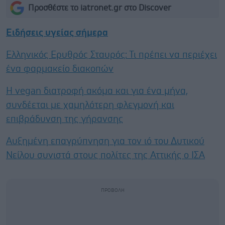
Προσθέστε το iatronet.gr στο Discover
Ειδήσεις υγείας σήμερα
Ελληνικός Ερυθρός Σταυρός: Τι πρέπει να περιέχει
ένα φαρμακείο διακοπών
Η vegan διατροφή ακόμα και για ένα μήνα,
συνδέεται με χαμηλότερη φλεγμονή και
επιβράδυνση της γήρανσης
Αυξημένη επαγρύπνηση για τον ιό του Δυτικού
Νείλου συνιστά στους πολίτες της Αττικής ο ΙΣΑ