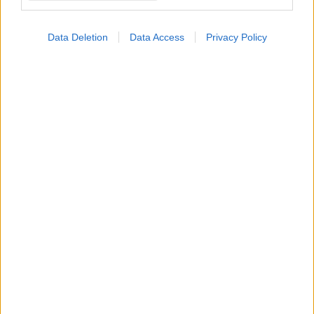
Data Deletion
Data Access
Privacy Policy
Η vegan διατροφή ακόμα και για ένα μήνα, συνδέεται
με χαμηλότερη φλεγμονή και επιβράδυνση της
γήρανσης