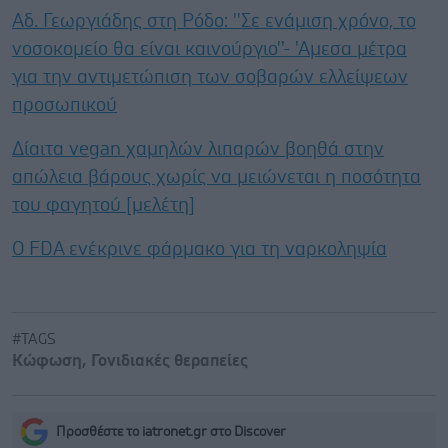
Αδ. Γεωργιάδης στη Ρόδο: ''Σε ενάμιση χρόνο, το
νοσοκομείο θα είναι καινούργιο''- 'Αμεσα μέτρα
για την αντιμετώπιση των σοβαρών ελλείψεων
προσωπικού
Δίαιτα vegan χαμηλών λιπαρών βοηθά στην
απώλεια βάρους χωρίς να μειώνεται η ποσότητα
του φαγητού [μελέτη]
Ο FDA ενέκρινε φάρμακο για τη ναρκοληψία
#TAGS
Κώφωση
,
Γονιδιακές θεραπείες
Προσθέστε το iatronet.gr στο Discover