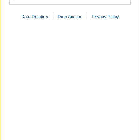
Προσθήκη Σχολίου
Data Deletion
Data Access
Privacy Policy
ΣΗΜΕΡΑ ΣΤΟ IATRONET.GR
Φυτικές ίνες και οι μορφές τους