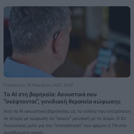
Παρασκευή, 28 Νοεμβρίου 2025, 10:00
Tο AI στη βαρηκοΐα: Ακουστικά που
"σκέφτονται", γονιδιακή θεραπεία κώφωσης
Από τα ΑΙ ακουστικά βαρηκοΐας ως τα γιλέκα που επιτρέπουν
σε άτομα με κώφωση να "ακούν" μουσική με το σώμα. Ο Σπ.
Γουγούσης μιλά για την "επανάσταση" που φέρνει η ΤΝ στα
προβλήματα ακοής.