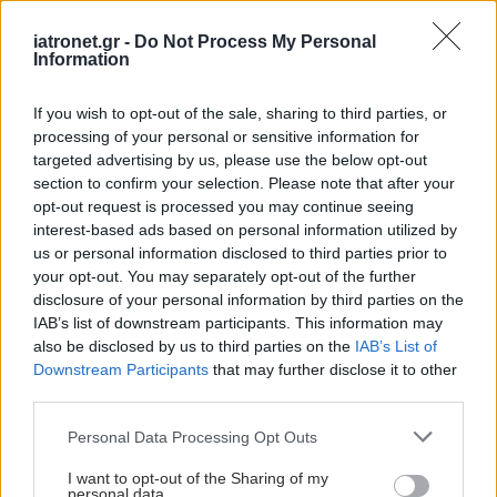
ποντικούς με κώφωση
iatronet.gr -
Do Not Process My Personal
Η έρευνα υποδεικνύει ότι η βλάβη της ακοής που προέρχεται
Information
από μειωμένη γονιδιακή δραστηριότητα μπορεί ενδεχομένως
να είναι αναστρέψιμη.
If you wish to opt-out of the sale, sharing to third parties, or
processing of your personal or sensitive information for
targeted advertising by us, please use the below opt-out
section to confirm your selection. Please note that after your
opt-out request is processed you may continue seeing
interest-based ads based on personal information utilized by
us or personal information disclosed to third parties prior to
your opt-out. You may separately opt-out of the further
disclosure of your personal information by third parties on the
IAB’s list of downstream participants. This information may
also be disclosed by us to third parties on the
IAB’s List of
Downstream Participants
that may further disclose it to other
third parties.
Please note that this website/app uses one or more Google
Personal Data Processing Opt Outs
services and may gather and store information including but
Τετάρτη, 22 Ιουλίου 2020, 14:00
not limited to your visit or usage behaviour. You may click to
I want to opt-out of the Sharing of my
personal data.