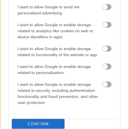
“Ημέρα ατόμων με κοχλιακά εμφυτεύματα”
I want to allow Google to send me
personalized advertising.
Τεράστια είναι η σημασία της έγκαιρης διάγνωσης της
βαρηκοΐας-κώφωσης, οι οποίες αν δεν αντιμετωπιστούν
I want to allow Google to enable storage
έγκαιρα οδηγούν σε μόνιμες αναπηρίες.
related to analytics like cookies on web or
device identifiers in apps.
I want to allow Google to enable storage
related to functionality of the website or app.
I want to allow Google to enable storage
related to personalization.
I want to allow Google to enable storage
related to security, including authentication
functionality and fraud prevention, and other
user protection.
Πέμπτη, 12 Μαΐου 2016, 17:53
CONFIRM