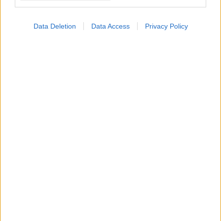
Ανακάλυψη στον εγκέφαλο μπορεί να συμβάλει
στην αντιμετώπιση της μονόπλευρης κώφωσης
Data Deletion
Data Access
Privacy Policy
Η νέα έρευνα υποδεικνύει ότι η εγκεφαλική διέγερση θα
μπορούσε να συμβάλλει στην ευθυγράμμιση των
ημισφαιρίων του εγκεφάλου μειώνοντας την επίπτωση της
πάθησης.