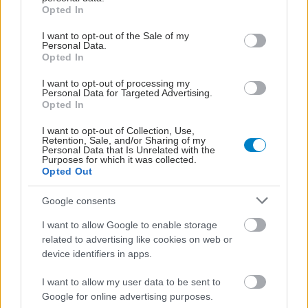
grant or deny consent to Google and its third-party tags to
Γονίδιο συνδέεται με την κώφωση των
Opted In
use your data for below specified purposes in below Google
ενηλίκων
consent section.
I want to opt-out of the Sale of my
Ένα γονίδιο μπορεί να είναι υπεύθυνο για την κώφωση των
Personal Data.
Opted In
ενηλίκων και μπορεί να αποτελέσει καλό στόχο για γονιδιακή
θεραπεία, αναφέρει νέα έρευνα.
I want to opt-out of processing my
Personal Data for Targeted Advertising.
Opted In
I want to opt-out of Collection, Use,
Retention, Sale, and/or Sharing of my
Personal Data that Is Unrelated with the
Purposes for which it was collected.
Opted Out
Google consents
I want to allow Google to enable storage
related to advertising like cookies on web or
device identifiers in apps.
I want to allow my user data to be sent to
Google for online advertising purposes.
Τρίτη, 18 Απριλίου 2017, 13:46