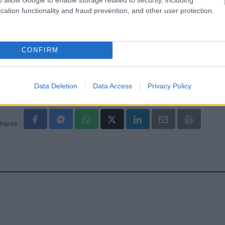
ειώνεται η ποσότητα του φαγητού [μελέτη]
cation functionality and fraud prevention, and other user protection.
κρινε φάρμακο για τη ναρκοληψία
CONFIRM
Data Deletion
Data Access
Privacy Policy
hares