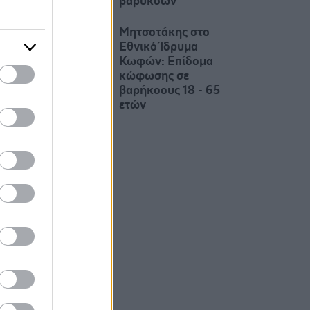
βαρύκοων
Μητσοτάκης στο
Εθνικό Ίδρυμα
Κωφών: Επίδομα
κώφωσης σε
βαρήκοους 18 - 65
ετών