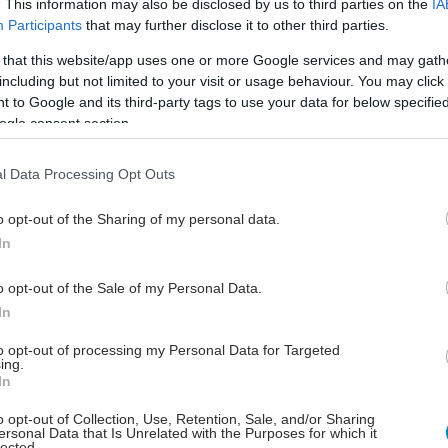
. This information may also be disclosed by us to third parties on the
IA
δίνει προσοχή στους ήχους. Μπορεί πλέον να ακούει
Participants
that may further disclose it to other third parties.
ή.
 that this website/app uses one or more Google services and may gath
including but not limited to your visit or usage behaviour. You may click 
λέτες με αυτό το είδος θεραπείας βρίσκονται σε
 to Google and its third-party tags to use your data for below specifi
σχεδιάζονται παγκοσμίως, συνεχίζει το δημοσίευμα.
ogle consent section.
πιτυχία με τον εντεκάχρονο, οι επιστήμονες θέλουν
l Data Processing Opt Outs
ποιήσουν τη θεραπεία με μικρότερα παιδιά. Το
αυτί είναι ένας μικρός, κλειστός χώρος, έτσι ώστε η
o opt-out of the Sharing of my personal data.
θεραπεία που εφαρμόζεται εκεί να μην επηρεάζει τα
In
ε άλλα μέρη του σώματος, δήλωσε στους New York
anny Simons, διευθύνων σύμβουλος της
o opt-out of the Sale of my Personal Data.
νης εταιρείας Akouos.
In
ε το δημοσίευμα, η εξεύρεση κατάλληλου
to opt-out of processing my Personal Data for Targeted
ing.
 δεν ήταν εύκολη για έναν συγκεκριμένο λόγο: τα
In
ρα μωρά που γεννιούνται με αυτή τη μορφή κώφωσης
o opt-out of Collection, Use, Retention, Sale, and/or Sharing
 κοχλιακά εμφυτεύματα στη βρεφική ηλικία για να
ersonal Data that Is Unrelated with the Purposes for which it
να ακούσουν και στη συνέχεια δεν είναι πλέον
lected.