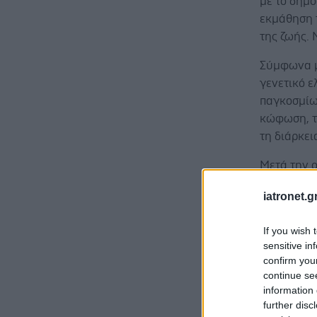
με το δημο
εκμάθηση τ
της ζωής. 
Σύμφωνα με
γενετικό 
παγκοσμίω
κώφωση, το
τη διάρκει
Μετά την 
εντεκάχρο
iatronet.g
με τους Ne
If you wish 
sensitive in
confirm you
continue se
Ακόμη και 
information 
αυτό θα μπ
further disc
αναγνωρίζ