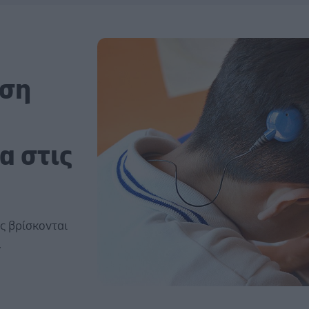
ωση
α στις
ας βρίσκονται
.