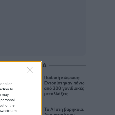
ΙΑΒΑΣΤΕ ΑΚΟΜΑ
Παιδική κώφωση:
Εντοπίστηκαν πάνω
sonal or
από 200 γονιδιακές
ection to
μεταλλάξεις
ou may
 personal
out of the
Tο AI στη βαρηκοΐα:
 downstream