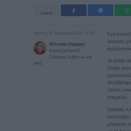
shares
Πέμπτη, 25 Ιανουαρίου 2024, 14:00
Ένα εντεκ
ακούσει χά
Φίλιππος Ζάχαρης
αμερικανι
Ειδικά ρεπορτάζ -
Σύλλογοι Ασθενών και
Το αγόρι α
ΜΚΟ
έλαβε γονι
ερευνητικό
Φιλαδέλφε
Times, επι
εταιρείες.
Ωστόσο, η 
καταλάβει 
μπορέσει π