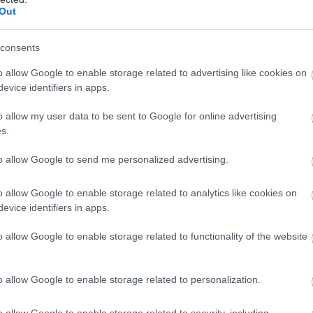
Out
για τέτοιες δοκιμές θεραπείας.
 αγόρι δεν ήταν σε κάποιο σχολείο στο Μαρόκο και
consents
οηματική γλώσσα μόνο σε ειδικό σχολείο στη
o allow Google to enable storage related to advertising like cookies on
 μετά τη μετακόμισή του στην Ισπανία, σύμφωνα με
evice identifiers in apps.
York Times.
o allow my user data to be sent to Google for online advertising
s.
to allow Google to send me personalized advertising.
έστε το iatronet.gr στο Discover
o allow Google to enable storage related to analytics like cookies on
evice identifiers in apps.
υγείας σήμερα
o allow Google to enable storage related to functionality of the website
άδης στη Ρόδο: ''Σε ενάμιση χρόνο, το νοσοκομείο θα
ούργιο''- 'Αμεσα μέτρα για την αντιμετώπιση των
λλείψεων προσωπικού
o allow Google to enable storage related to personalization.
gan χαμηλών λιπαρών βοηθά στην απώλεια βάρους
o allow Google to enable storage related to security, including