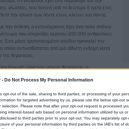
σίευμα, ο εγκέφαλος έχει ένα παράθυρο για την
ης γλώσσας, που ξεκινά από το δεύτερο ή τρίτο έτος
Μετά την ηλικία των πέντε ετών, κλείνει για πάντα.
 την έκθεση, ο εντεκάχρονος έχει ένα πολύ σπάνιο
ελάττωμα που επηρεάζει περίπου 200.000 ανθρώπους
ς. Ένα μόνο τροποποιημένο γονίδιο προκαλεί την
 οποίο αντικαθίσταται από μια άθικτη εκδοχή κατά
α της θεραπείας.
ολοκλήρωση αρκετών μηνών θεραπείας, ο
Δ
νος έχει πλέον σχεδόν φυσιολογική ακοή, σύμφωνα
r -
Do Not Process My Personal Information
w York Times.
to opt-out of the sale, sharing to third parties, or processing of your per
formation for targeted advertising by us, please use the below opt-out s
r selection. Please note that after your opt-out request is processed y
eing interest-based ads based on personal information utilized by us or
αν δεν μπορεί να μιλήσει ή να καταλάβει την ομιλία,
disclosed to third parties prior to your opt-out. You may separately opt-
ορούσε τουλάχιστον να είναι χρήσιμο όταν
losure of your personal information by third parties on the IAB’s list of
ει την κυκλοφορία ή σε παρόμοιες καταστάσεις όπου