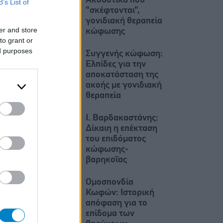
Ακουστικά που
B’s List of
"σκέφτονται",
γονιδιακή θεραπεία
er and store
κώφωσης
to grant or
ed purposes
Συγγενής κώφωση:
Ελπίδες για την
αποκατάσταση της
ακοής με γονιδιακή
θεραπεία
Ι. Βαρδακαστάνης:
Δίκαιη η επέκταση
του επιδόματος
κώφωσης-
βαρηκοΐας
Ομοσπονδία
Κωφών: Ιστορική
απόφαση για το
επίδομα των