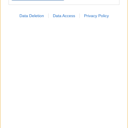
Η αποφυγή 3 παραγόντων κινδύνου στη μέση ηλικία
προσθέτει 13 χρόνια χωρίς άνοια [μελέτη]
Data Deletion
Data Access
Privacy Policy
Για υγιή οστά προτιμότερο είναι το ποδόσφαιρο
έναντι του περπατήματος [μελέτη]