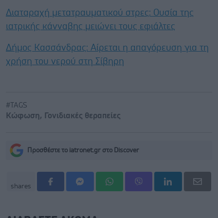
Διαταραχή μετατραυματικού στρες: Ουσία της
ιατρικής κάνναβης μειώνει τους εφιάλτες
Δήμος Κασσάνδρας: Αίρεται η απαγόρευση για τη
χρήση του νερού στη Σίβηρη
#TAGS
Κώφωση
,
Γονιδιακές θεραπείες
Προσθέστε το iatronet.gr στο Discover
shares