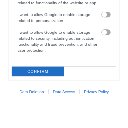
related to functionality of the website or app.
I want to allow Google to enable storage
related to personalization.
I want to allow Google to enable storage
related to security, including authentication
functionality and fraud prevention, and other
user protection.
CONFIRM
Επηρεάζει η σειρά γέννησης την εκδήλωση
συγκεκριμένων νόσων;
Data Deletion
Data Access
Privacy Policy