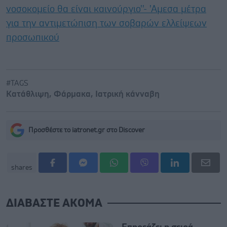
νοσοκομείο θα είναι καινούργιο''- 'Αμεσα μέτρα
για την αντιμετώπιση των σοβαρών ελλείψεων
προσωπικού
#TAGS
Κατάθλιψη
,
Φάρμακα
,
Ιατρική κάνναβη
Προσθέστε το iatronet.gr στο Discover
shares
ΔΙΑΒΑΣΤΕ ΑΚΟΜΑ