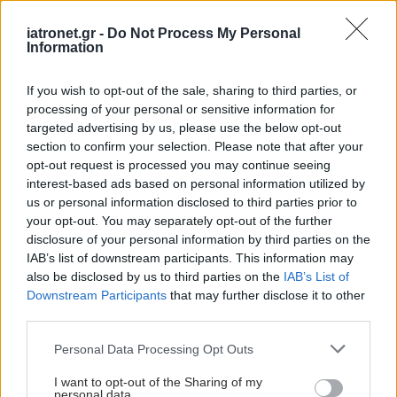
μπορούν να αυξήσουν
τον κίνδυνο των
iatronet.gr -
Do Not Process My Personal
ηλικιωμένων για
Information
κατάθλιψη [μελέτη]
If you wish to opt-out of the sale, sharing to third parties, or
processing of your personal or sensitive information for
Μπορεί ένα δημοφιλές
targeted advertising by us, please use the below opt-out
συμπλήρωμα να
section to confirm your selection. Please note that after your
βοηθήσει στην
opt-out request is processed you may continue seeing
αντιμετώπιση της
interest-based ads based on personal information utilized by
κατάθλιψης;
us or personal information disclosed to third parties prior to
your opt-out. You may separately opt-out of the further
Καιρός: Ακόμα και
disclosure of your personal information by third parties on the
μικρές αλλαγές
IAB’s list of downstream participants. This information may
επηρεάζουν την ψυχική
also be disclosed by us to third parties on the
IAB’s List of
υγεία [μελέτη]
Downstream Participants
that may further disclose it to other
third parties.
Please note that this website/app uses one or more Google
Personal Data Processing Opt Outs
services and may gather and store information including but
not limited to your visit or usage behaviour. You may click to
I want to opt-out of the Sharing of my
personal data.