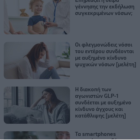
Επηρεάζει η σειρά
γέννησης την εκδήλωση
συγκεκριμένων νόσων;
Οι φλεγμονώδεις νόσοι
του εντέρου συνδέονται
με αυξημένο κίνδυνο
ψυχικών νόσων [μελέτη]
Η διακοπή των
αγωνιστών GLP-1
συνδέεται με αυξημένο
κίνδυνο άγχους και
κατάθλιψης [μελέτη]
Τα smartphones