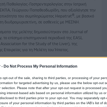
ητή Παθολογίας-Γαστρεντερολογίας στην Ιατρική
 ΕΚΠΑ, Γεώργιου Παπαθεοδωρίδη, που αξιολόγησε την
®
ατικότητα του συμπληρώματος Hepatrat
, με βασικό
τη διυδρομυρισετίνη, σε ασθενείς με ΜΕΣΝΗ.
σματα της μελέτης δημοσιεύτηκαν στο Journal of
, το επίσημο επιστημονικό περιοδικό της EASL
Association for the Study of the Liver), της
 Εταιρείας για τη Μελέτη του Ήπατος.
Δ
r -
Do Not Process My Personal Information
η οποία διεξήχθη ως προοπτική, τυχαιοποιημένη,
to opt-out of the sale, sharing to third parties, or processing of your per
ή, ελεγχόμενη με εικονικό φάρμακο (placebo),
formation for targeted advertising by us, please use the below opt-out s
r selection. Please note that after your opt-out request is processed y
2 μήνες και κατέγραψε ιδιαίτερα
eing interest-based ads based on personal information utilized by us or
τικά αποτελέσματα.
disclosed to third parties prior to your opt-out. You may separately opt-
losure of your personal information by third parties on the IAB’s list of
: