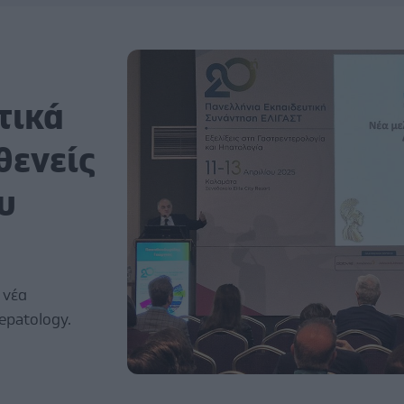
τικά
θενείς
υ
 νέα
epatology.