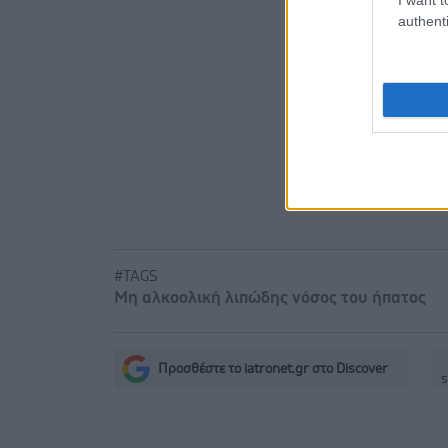
Ειδήσεις 
authenti
Φρούτα, σ
Σημάδια δ
Αδ. Γεωργι
είναι καιν
σοβαρών ε
#TAGS
Μη αλκοολική λιπώδης νόσος του ήπατος
Προσθέστε το iatronet.gr στο Discover
s