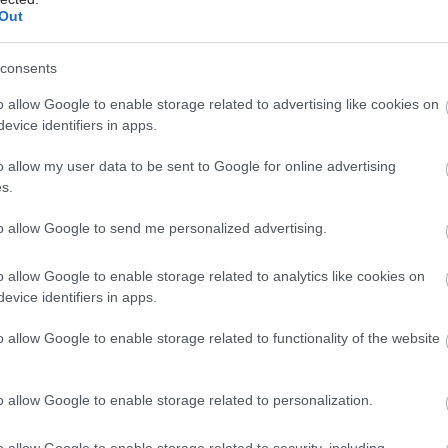
RMA -βιομηχανία του Ομίλου Φαρμακευτικών
Out
εων Τσέτη- με σταθερή προσήλωση στην επιστημονική
 εδώ και περισσότερα από 60 χρόνια, επενδύει
consents
ά στην έρευνα και στην καινοτομία με στόχο την
o allow Google to enable storage related to advertising like cookies on
πρωτοποριακών σκευασμάτων, που συμβάλλουν
evice identifiers in apps.
 στην προαγωγή της υγείας και της ποιότητας ζωής
ονου ανθρώπου.
o allow my user data to be sent to Google for online advertising
s.
to allow Google to send me personalized advertising.
at® αποτελεί χαρακτηριστικό παράδειγμα της
o allow Google to enable storage related to analytics like cookies on
της UNI-PHARMA στην τεκμηριωμένη καινοτομία και
evice identifiers in apps.
της προσπάθεια για την παροχή αποτελεσματικών,
o allow Google to enable storage related to functionality of the website
αι επιστημονικά υποστηριζόμενων θεραπευτικών
o allow Google to enable storage related to personalization.
έστε το iatronet.gr στο Discover
o allow Google to enable storage related to security, including