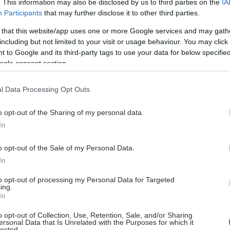
. This information may also be disclosed by us to third parties on the
IA
Participants
that may further disclose it to other third parties.
τική αύξηση της πιθανότητας ταυτόχρονης
ποίησης των ηπατικών ενζύμων ALT και γGT,
 that this website/app uses one or more Google services and may gath
ρτητα από τα αρχικά χαρακτηριστικά των ασθενών.
including but not limited to your visit or usage behaviour. You may click 
 to Google and its third-party tags to use your data for below specifi
ση της ηπατικής ακαμψίας, που σχετίζεται με
ogle consent section.
ρηση της ίνωσης.
ση του γλυκαιμικού και λιπιδαιμικού προφίλ,
l Data Processing Opt Outs
εις καλύτερου μεταβολικού ελέγχου.
o opt-out of the Sharing of my personal data.
από τη χορήγηση του Hepatrat® δεν οφείλονται
In
εια βάρους, υποδεικνύοντας ότι τα οφέλη προκύπτουν
ρμακολογική δράση του σκευάσματος και όχι λόγω
o opt-out of the Sale of my Personal Data.
το σωματικό βάρος ή στη διατροφή.
In
ε τη μελέτη, το σκεύασμα ήταν εξαιρετικά καλά
to opt-out of processing my Personal Data for Targeted
ωρίς καμία αναφορά σε ανεπιθύμητες ενέργειες
ing.
In
ες με το προϊόν, σε όλη τη διάρκεια λήψης των 12
o opt-out of Collection, Use, Retention, Sale, and/or Sharing
ersonal Data that Is Unrelated with the Purposes for which it
lected.