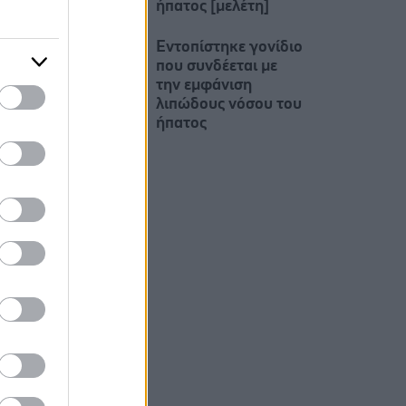
ήπατος [μελέτη]
Εντοπίστηκε γονίδιο
που συνδέεται με
την εμφάνιση
λιπώδους νόσου του
ήπατος