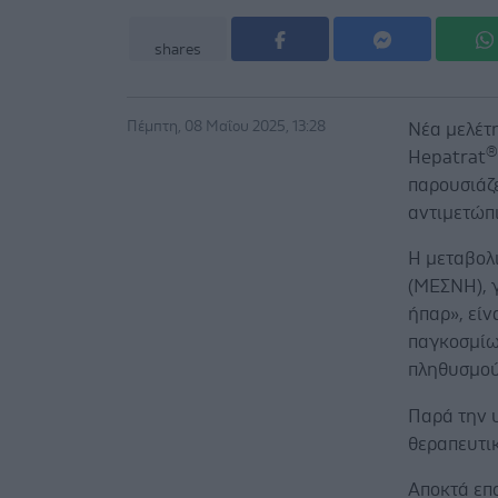
shares
Πέμπτη, 08 Μαΐου 2025, 13:28
Νέα μελέτ
Hepatrat
παρουσιάζε
αντιμετώπ
Η μεταβολ
(ΜΕΣΝΗ), 
ήπαρ», είν
παγκοσμίω
πληθυσμού
Παρά την 
θεραπευτικ
Αποκτά επο