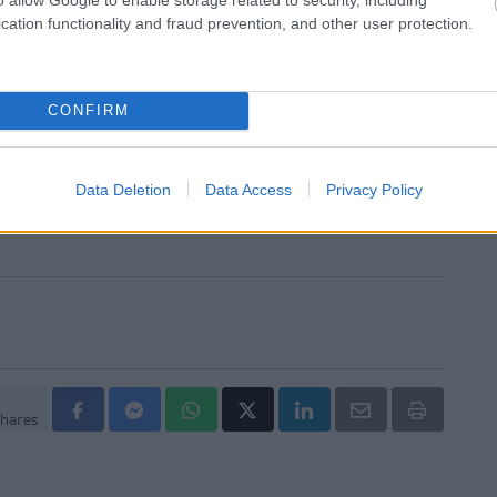
υγείας σήμερα
cation functionality and fraud prevention, and other user protection.
ακχαρώδης διαβήτης και καλοκαίρι
ιπολικής διαταραχής
CONFIRM
άδης στη Ρόδο: ''Σε ενάμιση χρόνο, το νοσοκομείο θα
ούργιο''- 'Αμεσα μέτρα για την αντιμετώπιση των
Data Deletion
Data Access
Privacy Policy
λλείψεων προσωπικού
hares