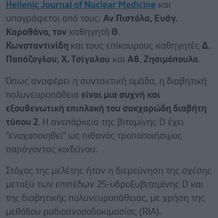
Hellenic Journal of Nuclear Medicine
και
υπογράφεται από τους:
Αν Πιστόλα, Ευάγ.
Καραθάνο, τον
καθηγητή
Θ.
Κωνσταντινίδη
και
τους επίκουρους καθηγητές
Δ.
Παπάζογλου, Χ. Τσίγαλου
και
Αθ. Ζησιμόπουλο
.
Όπως αναφέρει η συντακτική ομάδα, η διαβητική
πολυνευροπάθεια
είναι μια συχνή και
εξουθενωτική επιπλοκή του σακχαρώδη διαβήτη
τύπου 2
. Η ανεπάρκεια της βιταμίνης D έχει
"ενοχοποιηθεί" ως πιθανός τροποποιήσιμος
παράγοντας κινδύνου.
Στόχος της μελέτης ήταν η διερεύνηση της σχέσης
μεταξύ των επιπέδων 25-υδροξυβιταμίνης D και
της διαβητικής πολυνευροπάθειας, με χρήση της
μεθόδου ραδιοανοσοδοκιμασίας (RIA).