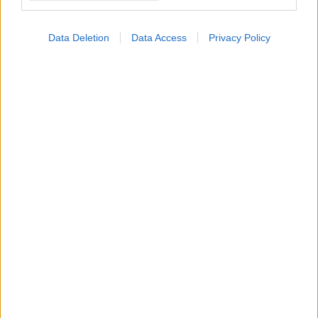
ΜΠΕΙΤΕ ΣΤΗ ΣΥΖΗΤΗΣΗ
Loading...
Data Deletion
Data Access
Privacy Policy
Προσθήκη Σχολίου
ΣΗΜΕΡΑ ΣΤΟ IATRONET.GR