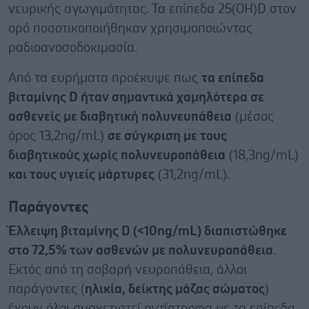
νευρικής αγωγιμότητας. Τα επίπεδα 25(OH)D στον
ορό ποσοτικοποιήθηκαν χρησιμοποιώντας
ραδιοανοσοδοκιμασία.
Από τα ευρήματα προέκυψε πως
τα επίπεδα
βιταμίνης D ήταν σημαντικά χαμηλότερα σε
ασθενείς με διαβητική πολυνευπάθεια
(μέσος
όρος 13,2ng/mL)
σε σύγκριση με τους
διαβητικούς χωρίς πολυνευροπάθεια
(18,3ng/mL)
και τους υγιείς μάρτυρες
(31,2ng/mL).
Παράγοντες
Έλλειψη βιταμίνης D (<10ng/mL) διαπιστώθηκε
στο 72,5% των ασθενών με πολυνευροπάθεια
.
Εκτός από τη σοβαρή νευροπάθεια, άλλοι
παράγοντες (
ηλικία, δείκτης μάζας σώματος
)
έχουν όλοι συσχετιστεί αντίστροφα με τα επίπεδα