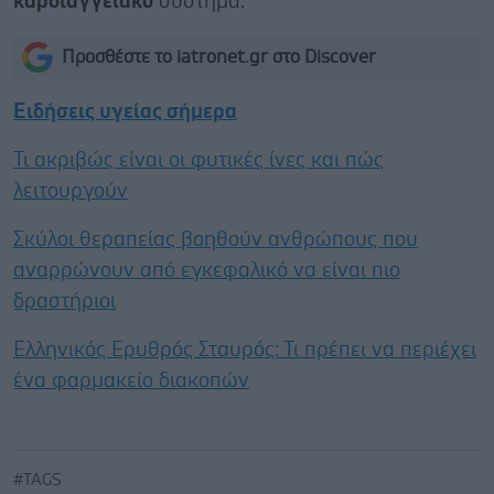
καρδιαγγειακό
σύστημα.
Προσθέστε το iatronet.gr στο Discover
Ειδήσεις υγείας σήμερα
Τι ακριβώς είναι οι φυτικές ίνες και πώς
λειτουργούν
Σκύλοι θεραπείας βοηθούν ανθρώπους που
αναρρώνουν από εγκεφαλικό να είναι πιο
δραστήριοι
Ελληνικός Ερυθρός Σταυρός: Τι πρέπει να περιέχει
ένα φαρμακείο διακοπών
#TAGS