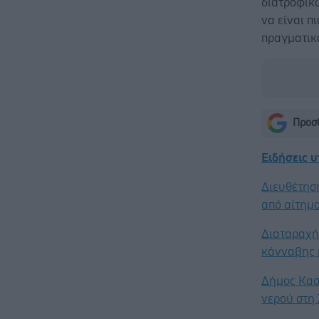
διατροφικ
να είναι π
πραγματικ
Προσθ
Ειδήσεις 
Διευθέτησ
από αίτημα
Διαταραχή 
κάνναβης 
Δήμος Κασ
νερού στη