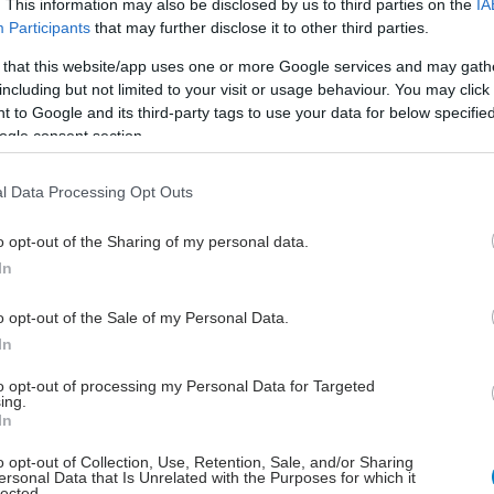
. This information may also be disclosed by us to third parties on the
IA
ματική προπόνηση (HIIT)
Participants
that may further disclose it to other third parties.
ση υψηλής έντασης με διαλείμματα (High-
 that this website/app uses one or more Google services and may gath
ntervalTraining ήHIIT) εναλλάσσει περιόδους έντονης
including but not limited to your visit or usage behaviour. You may click 
 περιόδους χαμηλότερης έντασης. Δεν χρειάζεται να
 to Google and its third-party tags to use your data for below specifi
θημερινά, αλλά είναι ιδιαίτερα αποτελεσματική για
ogle consent section.
ους.Το σώμα συνεχίζει να καίει θερμίδες μέχρι και 24
την προπόνηση, ενώ βελτιώνει την
l Data Processing Opt Outs
πνευστική αντοχή και τον μεταβολισμό.
o opt-out of the Sharing of my personal data.
In
o opt-out of the Sale of my Personal Data.
σία
In
α είναι μια άσκηση που μπορεί να κάψει από 400
to opt-out of processing my Personal Data for Targeted
ing.
750 θερμίδες την ώρα, ανάλογα με το βάρος σας, την
In
 τον τύπο ποδηλασίας.Είναι ιδανική για όσους
o opt-out of Collection, Use, Retention, Sale, and/or Sharing
 μια δραστηριότητα που μπορούν να κάνουν και σε
ersonal Data that Is Unrelated with the Purposes for which it
lected.