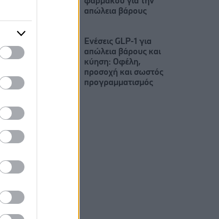
φαρμάκου για την
απώλεια βάρους
Ενέσεις GLP-1 για
απώλεια βάρους και
κύηση: Oφέλη,
προσοχή και σωστός
προγραμματισμός