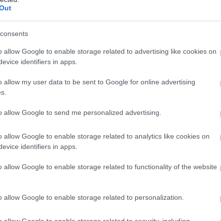
χώρο και στο σπίτι (στατικό ποδήλατο).
Out
βηση
consents
όνο στα γόνατα ή στη μέση, η κολύμβηση είναι
o allow Google to enable storage related to advertising like cookies on
 επιλογή, καθώς δεν επιβαρύνει τις αρθρώσεις.
evice identifiers in apps.
εί ολόκληρο το σώμα, προσφέρει καρδιοαναπνευστική
 και αξιοποιεί την αντίσταση του νερού για να
o allow my user data to be sent to Google for online advertising
ους μυς.Η τακτική κολύμβηση μπορεί να μειώσει τον
s.
ρδιοπαθειών, εγκεφαλικού, διαβήτη τύπου 2 και
to allow Google to send me personalized advertising.
 μορφών καρκίνου, ενώ συμβάλλει στη μείωση της
στερόλης και της αρτηριακής πίεσης.
o allow Google to enable storage related to analytics like cookies on
evice identifiers in apps.
ηση με βάρη
ση ενδυνάμωσης χρησιμοποιεί αντίσταση για να
o allow Google to enable storage related to functionality of the website
κή μάζα και να αυξήσει τη δύναμη. Δεν βοηθά μόνο
εια βάρους, αλλά και στη διατήρηση των
o allow Google to enable storage related to personalization.
των, καθώς οι μύες καίνε περισσότερο λίπος ακόμη
άσταση ηρεμίας.Στοχεύστε σε 3–5 προπονήσεις την
o allow Google to enable storage related to security, including