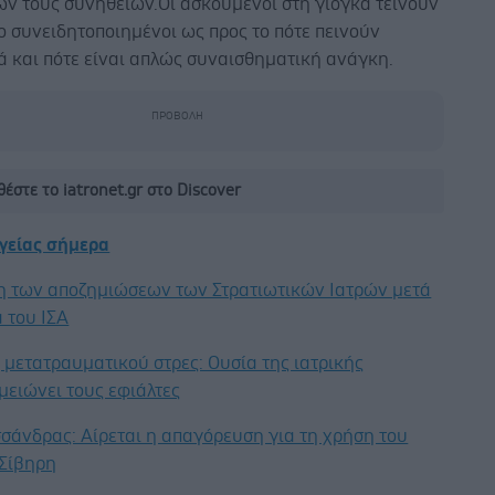
ών τους συνηθειών.Οι ασκούμενοι στη γιόγκα τείνουν
ιο συνειδητοποιημένοι ως προς το πότε πεινούν
ά και πότε είναι απλώς συναισθηματική ανάγκη.
έστε το iatronet.gr στο Discover
υγείας σήμερα
η των αποζημιώσεων των Στρατιωτικών Ιατρών μετά
 του ΙΣΑ
μετατραυματικού στρες: Ουσία της ιατρικής
μειώνει τους εφιάλτες
σάνδρας: Αίρεται η απαγόρευση για τη χρήση του
 Σίβηρη