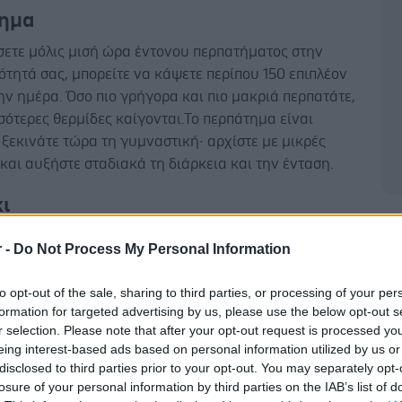
ημα
σετε μόλις μισή ώρα έντονου περπατήματος στην
τητά σας, μπορείτε να κάψετε περίπου 150 επιπλέον
ην ημέρα. Όσο πιο γρήγορα και πιο μακριά περπατάτε,
σότερες θερμίδες καίγονται.Το περπάτημα είναι
 ξεκινάτε τώρα τη γυμναστική· αρχίστε με μικρές
και αυξήστε σταδιακά τη διάρκεια και την ένταση.
ι
Δ
ι είναι από τις πιο οικονομικές και αποτελεσματικές
r -
Do Not Process My Personal Information
ια καύση θερμίδων. Σε ίσο χρόνο, καίει περισσότερες
πό το περπάτημα σε διάδρομο και ενεργοποιεί
to opt-out of the sale, sharing to third parties, or processing of your per
μυϊκές ομάδες, από τον κορμό μέχρι τα χέρια και τα
formation for targeted advertising by us, please use the below opt-out s
λέον, βελτιώνει θεαματικά τον συντονισμό και την
r selection. Please note that after your opt-out request is processed y
 ταξιδεύετε συχνά, είναι ένα εργαλείο που μπορείτε
eing interest-based ads based on personal information utilized by us or
disclosed to third parties prior to your opt-out. You may separately opt-
παντού.
losure of your personal information by third parties on the IAB’s list of