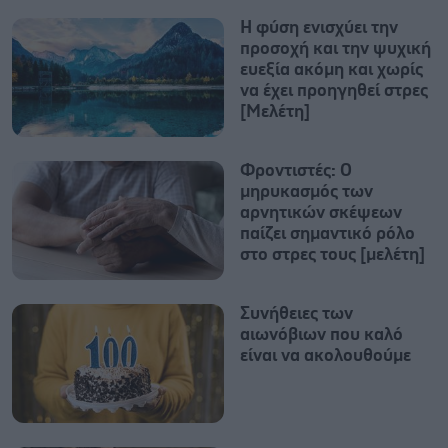
Η φύση ενισχύει την
προσοχή και την ψυχική
ευεξία ακόμη και χωρίς
να έχει προηγηθεί στρες
[Μελέτη]
Φροντιστές: Ο
μηρυκασμός των
αρνητικών σκέψεων
παίζει σημαντικό ρόλο
στο στρες τους [μελέτη]
Συνήθειες των
αιωνόβιων που καλό
είναι να ακολουθούμε