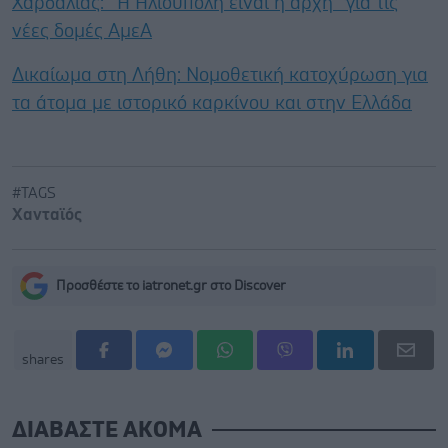
Χαρδαλιάς: ''Η Ηλιούπολη είναι η αρχή'' για τις
νέες δομές ΑμεΑ
Δικαίωμα στη Λήθη: Νομοθετική κατοχύρωση για
τα άτομα με ιστορικό καρκίνου και στην Ελλάδα
#TAGS
Χανταϊός
Προσθέστε το iatronet.gr στο Discover
shares
ΔΙΑΒΑΣΤΕ ΑΚΟΜΑ