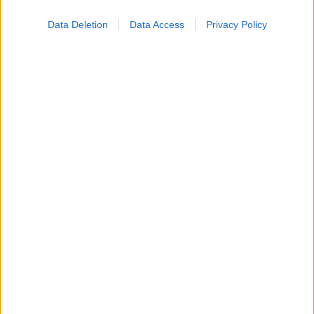
Data Deletion
Data Access
Privacy Policy
Η νέα εποχή της παιδιατρικής μεταμόσχευσης νεφρού
στην Ελλάδα