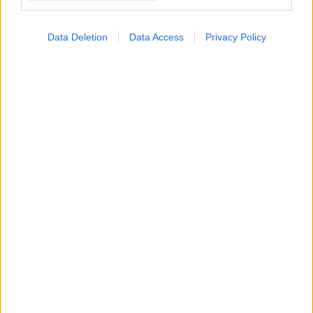
Προσθήκη Σχολίου
Data Deletion
Data Access
Privacy Policy
ΣΗΜΕΡΑ ΣΤΟ IATRONET.GR
Ο CEO της GSK στοχεύει σε εξοικονόμηση κόστους
2,5 δισ. δολαρίων από ώριμα προϊόντα, προμήθειες