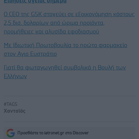
Ειδήσεις υγείας σήμερα
Ο CEO της GSK στοχεύει σε εξοικονόμηση κόστους
2,5 δισ. δολαρίων από ώριμα προϊόντα,
προμήθειες και αλυσίδα εφοδιασμού
Με Ιδιωτική Πρωτοβουλία το πρώτο φαρμακείο
στον Αγιο Ευστράτιο
Γιατί θα φωταγωγηθεί συμβολικά η Βουλή των
Ελλήνων
#TAGS
Χανταϊός
Προσθέστε το iatronet.gr στο Discover