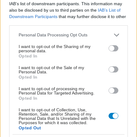
IAB’s list of downstream participants. This information may
also be disclosed by us to third parties on the
IAB’s List of
Downstream Participants
that may further disclose it to other
third parties.
Please note that this website/app uses one or more Google
Personal Data Processing Opt Outs
services and may gather and store information including but
not limited to your visit or usage behaviour. You may click to
I want to opt-out of the Sharing of my
personal data.
grant or deny consent to Google and its third-party tags to
Opted In
use your data for below specified purposes in below Google
consent section.
I want to opt-out of the Sale of my
Personal Data.
Opted In
I want to opt-out of processing my
Personal Data for Targeted Advertising.
Opted In
I want to opt-out of Collection, Use,
Retention, Sale, and/or Sharing of my
Personal Data that Is Unrelated with the
Purposes for which it was collected.
Opted Out