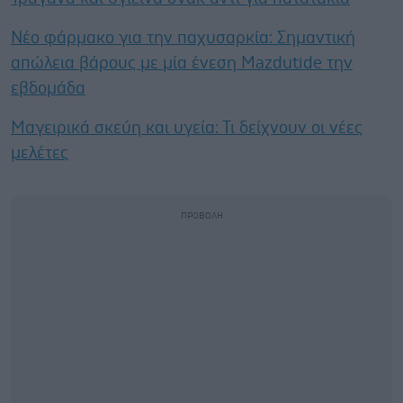
Νέο φάρμακο για την παχυσαρκία: Σημαντική
απώλεια βάρους με μία ένεση Mazdutide την
εβδομάδα
Μαγειρικά σκεύη και υγεία: Τι δείχνουν οι νέες
μελέτες