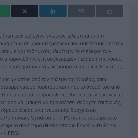
ς (hantavirus) έγινε γνωστός τελευταία από τη
ουσμάτων σε κρουαζιερόπλοιο που απέπλευσε από την
 όπου είναι ενδημικός, ιδιαίτερα το στέλεχος των
υ απομονώθηκε στη συγκεκριμένη έξαρση της νόσου,
εσε τουλάχιστον οκτώ κρούσματα και τρεις θανάτους.
ς ιός γνωστός από τον πόλεμο της Κορέας, όπου
 αιμορραγικούς πυρετούς και πήρε το όνομά του από
ό Hantan, όπου απομονώθηκε. Ανήκει στην οικογένεια
iridae και μπορεί να προκαλέσει σοβαρές επιπλοκές,
ύνδρομο οξείας αναπνευστικής δυσχέρειας
us Pulmonary Syndrome - HPS) και το αιμορραγικό
 νεφρικό σύνδρομο (Hemorrhagic Fever with Renal
- HFRS).