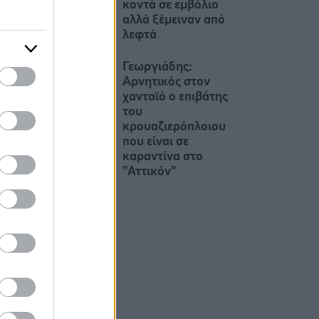
κοντά σε εμβόλιο
αλλά ξέμειναν από
λεφτά
Γεωργιάδης:
Αρνητικός στον
χανταϊό ο επιβάτης
του
κρουαζιερόπλοιου
που είναι σε
καραντίνα στο
"Αττικόν"