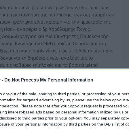
δίδεται κυρίως μέσω των τρωκτικών, ιδιαίτερα των
, και η κατανόηση της μετάδοσης, των συμπτωμάτων
τρων πρόληψης είναι κρίσιμη για την προστασία της
υγείας», αναφέρει ο δρ Χαράλαμπος Γώγος,
 Λοιμωξιολογίας και Διευθυντής της Παθολογικής-
γικής Κλινικής του Metropolitan General και στη
ξηγεί τι είναι ο hantavirus, πώς μεταδίδεται και ποιοι
ίνδυνοι για τη δημόσια υγεία, αναλύοντας τα
, τις σοβαρές επιπλοκές και τα βασικά μέτρα
και προστασίας:
Δ
r -
Do Not Process My Personal Information
μετάδοσης του hantavirus
to opt-out of the sale, sharing to third parties, or processing of your per
οι μολύνονται κυρίως με την εισπνοή σκόνης
formation for targeted advertising by us, please use the below opt-out s
ς με ούρα, κόπρανα ή σάλιο τρωκτικών, άμεση επαφή
r selection. Please note that after your opt-out request is processed y
να τρωκτικά ή τα εκκρίματά τους και σπανιότερα με
eing interest-based ads based on personal information utilized by us or
πό μολυσμένο τρωκτικό. Πολύ σπάνια είναι η
disclosed to third parties prior to your opt-out. You may separately opt-
losure of your personal information by third parties on the IAB’s list of
από άνθρωπο σε άνθρωπο, μόνο σε μόλυνση από το