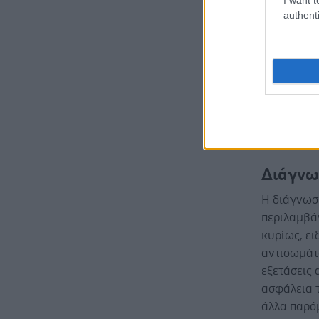
το σοβαρό
authenti
Πιθανά το
προ της επ
του στελέ
και παρατ
κρουαζιερό
παρακολού
τους για χ
Διάγνω
Η διάγνωσ
περιλαμβάν
κυρίως, ει
αντισωμάτω
εξετάσεις 
ασφάλεια τ
άλλα παρό