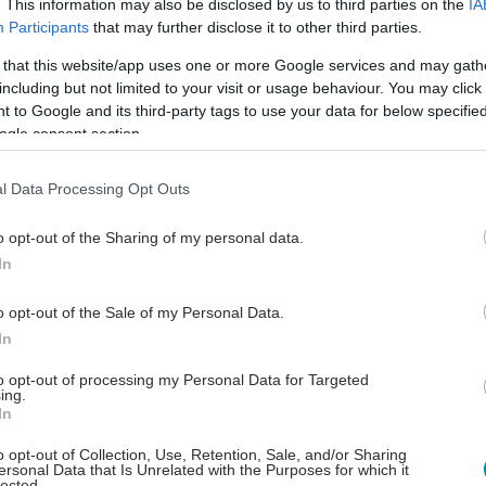
. This information may also be disclosed by us to third parties on the
IA
ων Άνδεων (Andes virus) και μετά από πολύ στενή και
Participants
that may further disclose it to other third parties.
ένη επαφή με ασθενή.
 that this website/app uses one or more Google services and may gath
ματα και μορφές της νόσου
including but not limited to your visit or usage behaviour. You may click 
 to Google and its third-party tags to use your data for below specifi
ματικές εκδηλώσεις της λοίμωξης από hantavirus
ogle consent section.
ισθητές μετά από μια περίοδο επώασης συνήθως 2-3
(μπορεί να διαρκέσει 1-8 εβδομάδες) μετά από την
l Data Processing Opt Outs
φανίζονται κατά στάδια και ποικίλλουν ανάλογα με
της νόσου. Τα πρώιμα συμπτώματα μοιάζουν με γρίπη
o opt-out of the Sharing of my personal data.
αμβάνουν κόπωση, πυρετό, μυαλγίες, πονοκέφαλο,
In
ία, κοιλιακούς πόνους και διάρροια.
o opt-out of the Sale of my Personal Data.
In
to opt-out of processing my Personal Data for Targeted
ing.
πνευμονικό σύνδρομο και
In
αγικός πυρετός
o opt-out of Collection, Use, Retention, Sale, and/or Sharing
ersonal Data that Is Unrelated with the Purposes for which it
ια, περίπου μετά από 2-7 ημέρες η νόσος μπορεί να
lected.