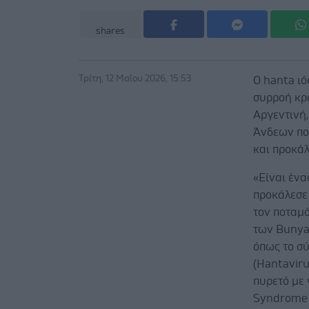
shares
Τρίτη, 12 Μαΐου 2026, 15:53
O hanta ιό
συρροή κρ
Αργεντινή,
Άνδεων πο
και προκάλ
«Είναι ένα
προκάλεσε
τον ποταμ
των Bunyav
όπως το σ
(Hantavir
πυρετό με
Syndrome 