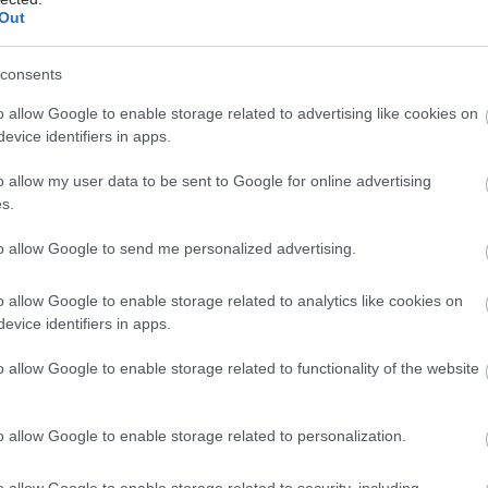
Out
 ως καρδιοπνευμονικό Σύνδρομο Hanta ιού (HCPS /
ndes και Sin Nombre στην Αμερική) ή
consents
αγικός πυρετός με νεφρικό σύνδρομο (HFRS / στελέχη
Puumala και Dobrava στην Ευρώπη και την Ασία). Η
o allow Google to enable storage related to advertising like cookies on
πτωση είναι η πλέον σοβαρή και σχετίζεται με πολύ
evice identifiers in apps.
ρδιακή και πνευμονική νόσο με σοβαρή
o allow my user data to be sent to Google for online advertising
νευστική ανεπάρκεια και υψηλή θνησιμότητα
s.
0-45%), ενώ η δεύτερη προσβάλλει κυρίως τους
προκαλώντας αιμορραγίες και νεφρική ανεπάρκεια, με
to allow Google to send me personalized advertising.
πρόγνωση (θνησιμότητα < 10%).
o allow Google to enable storage related to analytics like cookies on
α στην Ευρώπη και το περιστατικό στο
evice identifiers in apps.
ιερόπλοιο
o allow Google to enable storage related to functionality of the website
η και στη χώρα μας επικρατεί το δεύτερο στέλεχος,
αι η νόσος είναι ηπιότερη με καλύτερη έκβαση. Στην
o allow Google to enable storage related to personalization.
 της πρόσφατης έξαρσης κρουσμάτων στο
όπλοιο απομονώθηκε ο ιός των Άνδεων που προκαλεί
o allow Google to enable storage related to security, including