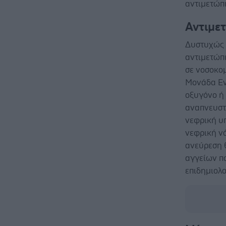
αντιμετώπ
Αντιμε
Δυστυχώς δ
αντιμετώπι
σε νοσοκομ
Μονάδα Εν
οξυγόνο ή
αναπνευστ
νεφρική υπ
νεφρική νό
ανεύρεση 
αγγείων πο
επιδημιολ