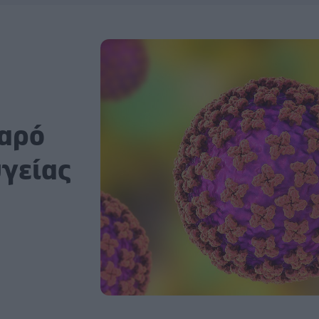
βαρό
υγείας