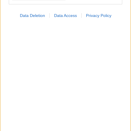
εν πτήσει- ένας
τραυματίας
Data Deletion
Data Access
Privacy Policy
Εύθραυστα νύχια: Αιτίες
και βήματα
ενδυνάμωσης
Αναπτύχθηκε ''ζωντανός
επίδεσμος'' για την
επιτάχυνση επούλωσης
πληγών
Ώμος: Οι ''αθόρυβες''
βλάβες, οι σύγχρονες
προσεγγίσεις και η