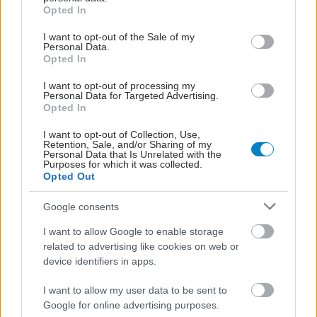
grant or deny consent to Google and its third-party tags to
Opted In
use your data for below specified purposes in below Google
Διευθέτηση των αποζημιώσεων των
consent section.
I want to opt-out of the Sale of my
Στρατιωτικών Ιατρών μετά από αίτημα του ΙΣΑ
Personal Data.
Opted In
Διαταραχή μετατραυματικού στρες: Ουσία της
I want to opt-out of processing my
ιατρικής κάνναβης μειώνει τους εφιάλτες
Personal Data for Targeted Advertising.
Opted In
Δήμος Κασσάνδρας: Αίρεται η απαγόρευση για τη
I want to opt-out of Collection, Use,
χρήση του νερού στη Σίβηρη
Retention, Sale, and/or Sharing of my
Personal Data that Is Unrelated with the
Purposes for which it was collected.
Opted Out
Google consents
#TAGS
Τραύμα
,
Αθλητισμός
,
Εφηβεία
I want to allow Google to enable storage
related to advertising like cookies on web or
device identifiers in apps.
Προσθέστε το iatronet.gr στο Discover
I want to allow my user data to be sent to
Google for online advertising purposes.