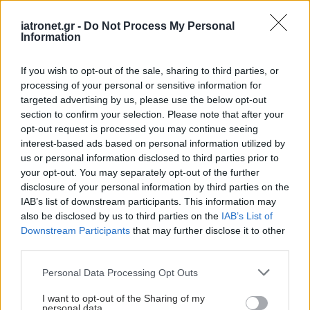
ρομποτικά υποβοηθούμενα όπου απαιτείται,
iatronet.gr -
Do Not Process My Personal
υπόσχονται τάχιστη αντιμετώπιση και επάνοδο
Information
στις αθλητικές υποχρεώσεις, χωρίς να
διακινδυνεύεται η πορεία των αθλητών.
If you wish to opt-out of the sale, sharing to third parties, or
processing of your personal or sensitive information for
Ο συνδυασμός τους ελαχιστοποιεί την πιθανότητα
targeted advertising by us, please use the below opt-out
section to confirm your selection. Please note that after your
επανεμφάνισης τραυματισμών και βελτιώνει τη
opt-out request is processed you may continue seeing
μακροπρόθεσμη απόδοση, διασφαλίζοντας ότι οι
interest-based ads based on personal information utilized by
αθλητές παραμένουν ανταγωνιστικοί και
us or personal information disclosed to third parties prior to
your opt-out. You may separately opt-out of the further
ανθεκτικοί στις αθλητικές τους επιδιώξεις»,
disclosure of your personal information by third parties on the
καταλήγουν οι εξειδικευμένοι ορθοπαιδικοί στις
IAB’s list of downstream participants. This information may
αθλητικές κακώσεις κ.κ. Πάντος, Σακελλαρίου και
also be disclosed by us to third parties on the
IAB’s List of
Downstream Participants
that may further disclose it to other
Σταραντζής.
third parties.
Προσθέστε το iatronet.gr στο Discover
Please note that this website/app uses one or more Google
Personal Data Processing Opt Outs
services and may gather and store information including but
not limited to your visit or usage behaviour. You may click to
I want to opt-out of the Sharing of my
Ειδήσεις υγείας σήμερα
personal data.