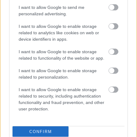
shares
I want to allow Google to send me
personalized advertising.
ΔΙΑΒΑΣΤΕ ΑΚΟΜΑ
I want to allow Google to enable storage
related to analytics like cookies on web or
device identifiers in apps.
ΕΛΣΤΑΤ: Περισσότερα
τροχαία ατυχήματα τον
I want to allow Google to enable storage
Μάιο, λιγότεροι
related to functionality of the website or app.
τραυματίες
I want to allow Google to enable storage
related to personalization.
''Φροντίζω το σώμα μου
I want to allow Google to enable storage
το καλοκαίρι'' -
related to security, including authentication
Βιωματικά εργαστήρια
functionality and fraud prevention, and other
για τα παιδιά
user protection.
Θεσσαλονίκη: ‘Εσπασε
CONFIRM
παράθυρο αεροσκαφους