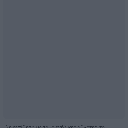
«Σε αντίθεση με τους ενήλικες αθλητές, το