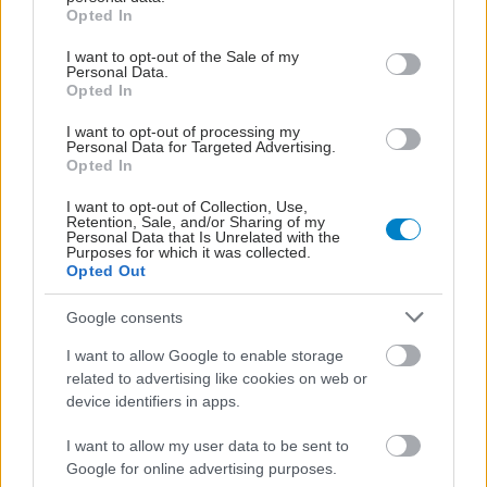
grant or deny consent to Google and its third-party tags to
Fu, X., Wu, W., Wu, Y., Liu, X., Liang, W., Wu, R., & Li,
Opted In
use your data for below specified purposes in below Google
Y. (2025). Adult ADHD and comorbid anxiety and
consent section.
I want to opt-out of the Sale of my
depressive disorders: A review of etiology and
Personal Data.
Opted In
treatment.
Frontiers in Psychiatry, 16
, 1597559.
https://doi.org/10.3389/fpsyt.2025.1597559
I want to opt-out of processing my
Personal Data for Targeted Advertising.
Opted In
Bogdańska-Chomczyk, A., et al. (2025). ADHD in
I want to opt-out of Collection, Use,
adulthood: Clinical presentation, comorbidities,
Retention, Sale, and/or Sharing of my
Personal Data that Is Unrelated with the
and treatment perspectives.
International
Purposes for which it was collected.
Journal of Molecular Sciences, 26
(22), 11020
Opted Out
Google consents
I want to allow Google to enable storage
related to advertising like cookies on web or
device identifiers in apps.
Προσθέστε το iatronet.gr στο Discover
I want to allow my user data to be sent to
Ειδήσεις υγείας σήμερα
Google for online advertising purposes.