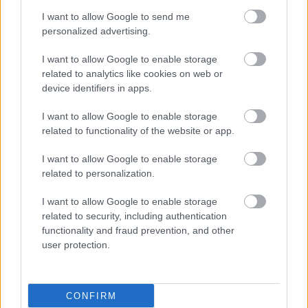
Αδ. Γεωργιάδης στη Ρόδο: ''Σε ενάμιση χρόνο, το
I want to allow Google to send me
νοσοκομείο θα είναι καινούργιο''- 'Αμεσα μέτρα
personalized advertising.
για την αντιμετώπιση των σοβαρών ελλείψεων
I want to allow Google to enable storage
προσωπικού
related to analytics like cookies on web or
device identifiers in apps.
Δίαιτα vegan χαμηλών λιπαρών βοηθά στην
I want to allow Google to enable storage
απώλεια βάρους χωρίς να μειώνεται η ποσότητα
related to functionality of the website or app.
του φαγητού [μελέτη]
I want to allow Google to enable storage
Ο FDA ενέκρινε φάρμακο για τη ναρκοληψία
related to personalization.
I want to allow Google to enable storage
related to security, including authentication
functionality and fraud prevention, and other
#TAGS
user protection.
ΔΕΠΥ
Προσθέστε το iatronet.gr στο Discover
CONFIRM