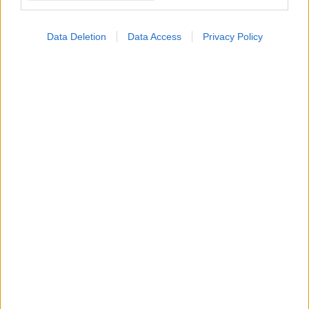
Data Deletion
Data Access
Privacy Policy
shares
ΔΙΑΒΑΣΤΕ ΑΚΟΜΑ
Νευροδιαφορετικότητα,
ψυχοθεραπεία και
σύγχρονες παρεμβάσεις:
Tι χρειάζεται να
κατανοούμε καλύτερα
ΔΕΠΥ: Πώς εμφανίζεται
στις γυναίκες και γιατί
συχνά αργεί η
αναγνώριση