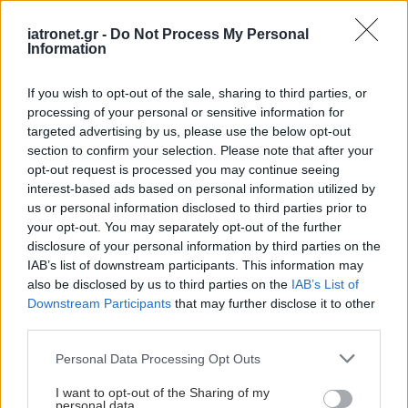
Huang, J., Mauche, N., Ahlers, E., Bogatsch, H.,
iatronet.gr -
Do Not Process My Personal
Information
Böhme, P., Ethofer, T., Fallgatter, A. J., Gallinat, J.,
Hegerl, U., Heuser, I., Hoffmann, K., Kittel-
If you wish to opt-out of the sale, sharing to third parties, or
Schneider, S., Reif, A., Schöttle, D., Unterecker, S.,
processing of your personal or sensitive information for
& Strauß, M. (2024). The impact of emotional
targeted advertising by us, please use the below opt-out
section to confirm your selection. Please note that after your
dysregulation and comorbid depressive
opt-out request is processed you may continue seeing
symptoms on clinical features, brain arousal, and
interest-based ads based on personal information utilized by
treatment response in adults with
us or personal information disclosed to third parties prior to
your opt-out. You may separately opt-out of the further
ADHD.
Frontiers in Psychiatry, 14
, Article 1294314
disclosure of your personal information by third parties on the
IAB’s list of downstream participants. This information may
Soler-Gutiérrez, A.-M., Pérez-González, J.-C., &
also be disclosed by us to third parties on the
IAB’s List of
Mayas, J. (2023). Evidence of emotion
Downstream Participants
that may further disclose it to other
third parties.
dysregulation as a core symptom of adult ADHD:
A systematic review.
PLOS ONE, 18
(1), e0280131.
Please note that this website/app uses one or more Google
Personal Data Processing Opt Outs
services and may gather and store information including but
https://doi.org/10.1371/journal.pone.0280131
not limited to your visit or usage behaviour. You may click to
I want to opt-out of the Sharing of my
personal data.