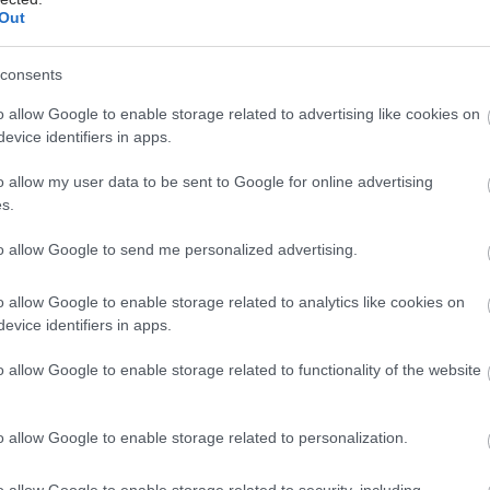
Out
ζουμε ξανά· δεν υπάρχει κάποιο ομόφωνο συμπέρασμα
α αγελάδας είναι βλαβερό για τον ανθρώπινο
consents
 Αυτό σημαίνει πως δεν υπάρχει λόγος να το
ε αν σας αρέσει, και αν δεν το παρακάνετε.
o allow Google to enable storage related to advertising like cookies on
evice identifiers in apps.
ο ασβέστιο, ας μην ξεχνάμε την πρωτεΐνη. Το γάλα
ακτοκομικά προϊόντα είναι ίσως ο πιο εύκολος τρόπος
o allow my user data to be sent to Google for online advertising
s.
γρήγορος, αν σκεφτούμε πόση ώρα χρειάζεται για να
 αυγό μερικές φορές – να προσθέσουμε μια γερή
to allow Google to send me personalized advertising.
ΐνης στο πρωινό μας. Επιπλέον, άλλες εναλλακτικές
εΐνης στο πρωινό, όπως το φιστικοβούτυρο, ίσως
o allow Google to enable storage related to analytics like cookies on
δύσκολο να ελέγξουμε το μέγεθος της μερίδας μας,
evice identifiers in apps.
ς ταυτόχρονα πολλές περιττές θερμίδες.
o allow Google to enable storage related to functionality of the website
ρα δόση πρωτεΐνης, βέβαια, δεν σημαίνει ότι
ι να προσθέσουμε ακόμα περισσότερα γαλακτοκομικά
o allow Google to enable storage related to personalization.
οφή μας. Μένουμε σταθεροί στις προτεινόμενες
, και φροντίζουμε να αγοράζουμε γαλακτοκομικά με
o allow Google to enable storage related to security, including