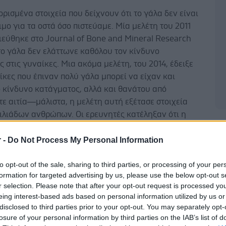
ρισμένα στοιχεία που δείχνουν ότι το γάλα δεν είναι
μο για τα οστά όσο πιστεύαμε. Μία μελέτη του 2011
ιεύθηκε στο Journal of Bone and Mineral Research
 το γάλα δεν ελάττωνε καθόλου τον κίνδυνο
 στις γυναίκες. Μια ακόμα μελέτη, του 2014, έδειξε
αίκες που έπιναν πολύ γάλα μπορεί να είχαν και
 κίνδυνο κατάγματος, αλλά και θανάτου από
ε αιτία—μάλιστα, η μελέτη αυτή εξέτασε στοιχεία
ιλιάδων ανθρώπων. Οι ερευνητές κατέληξαν ότι η
η τριών ή περισσότερων ποτηριών γάλακτος την
Δ
ετιζόταν με τον αυξημένο κίνδυνο, αλλά μόνο στις
r -
Do Not Process My Personal Information
to opt-out of the sale, sharing to third parties, or processing of your per
 αυτές οι μελέτες προκαλέσαν αναστάτωση. Και,
formation for targeted advertising by us, please use the below opt-out s
οφανώς, υπεραπλουστευμένες εξηγήσεις, όπως “Το
r selection. Please note that after your opt-out request is processed y
eing interest-based ads based on personal information utilized by us or
 γάλα σκοτώνει”. Το πρόβλημα είναι ότι, παρά τα
disclosed to third parties prior to your opt-out. You may separately opt-
ατα αυτών των μελετών, δεν υπολογίζονταν επιπλέον
losure of your personal information by third parties on the IAB’s list of
, όπως ο τρόπος ζωής. Και, φυσικά, δεν πρέπει να