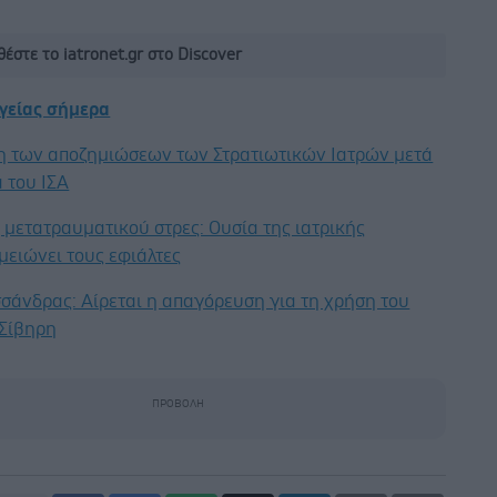
.
έστε το iatronet.gr στο Discover
υγείας σήμερα
η των αποζημιώσεων των Στρατιωτικών Ιατρών μετά
 του ΙΣΑ
μετατραυματικού στρες: Ουσία της ιατρικής
μειώνει τους εφιάλτες
σάνδρας: Αίρεται η απαγόρευση για τη χρήση του
 Σίβηρη