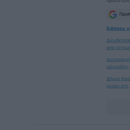
προϊόντων
Προσθ
Ειδήσεις 
Διευθέτησ
από αίτημα
Διαταραχή 
κάνναβης 
Δήμος Κασ
νερού στη