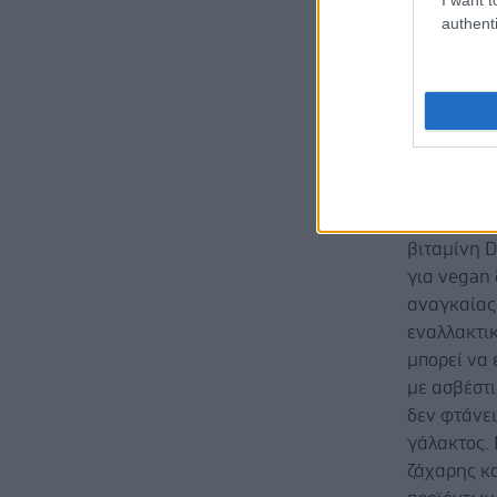
λιγότερα ή
authenti
διατροφή π
γαλακτοκομ
Αν πάσχετε
vegan διατ
τροφές πο
αναγκαίες
λαχανικά, 
βιταμίνη D
για vegan
αναγκαίας 
εναλλακτικ
μπορεί να 
με ασβέστι
δεν φτάνε
γάλακτος. 
ζάχαρης κα