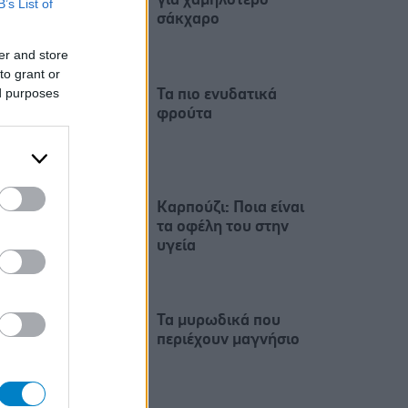
για χαμηλότερο
B’s List of
σάκχαρο
er and store
to grant or
ed purposes
Τα πιο ενυδατικά
φρούτα
Καρπούζι: Ποια είναι
τα οφέλη του στην
υγεία
Τα μυρωδικά που
περιέχουν μαγνήσιο