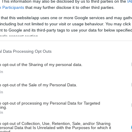
. This information may also be disclosed by us to third parties on the
IA
ι για κάθε αρνητική έρευνα, υπάρχουν πολλές που
Participants
that may further disclose it to other third parties.
ύν να στηρίζουν ότι το γάλα και τα γαλακτοκομικά
 that this website/app uses one or more Google services and may gath
τους πιο εύκολους τρόπους να λαμβάνουμε τις
including but not limited to your visit or usage behaviour. You may click 
ς ποσότητες ασβεστίου.
 to Google and its third-party tags to use your data for below specifi
ogle consent section.
ν πάσχετε από δυσανεξία στην λακτόζη, συνεπώς, δεν
κη να κόψετε τα γαλακτοκομικά προϊόντα από την
l Data Processing Opt Outs
ας. Το γάλα μπορεί να είναι κομμάτι ενός υγιεινού,
ένου πλάνου διατροφής. Παράδειγμα: Η Μεσογειακή
o opt-out of the Sharing of my personal data.
εριέχει γαλακτοκομικά σε μετριοπαθείς ποσότητες,
In
ποδειχθεί ξανά και ξανά πως έχει συνολικά μεγάλα
την υγεία της καρδιάς, ακόμα και του εγκεφάλου.
o opt-out of the Sale of my Personal Data.
τό δεν σημαίνει πως τα γαλακτοκομικά είναι
In
to opt-out of processing my Personal Data for Targeted
ing.
In
o opt-out of Collection, Use, Retention, Sale, and/or Sharing
ersonal Data that Is Unrelated with the Purposes for which it
lected.
ούμε να επιβιώσουμε χωρίς να τα καταναλώνουμε.