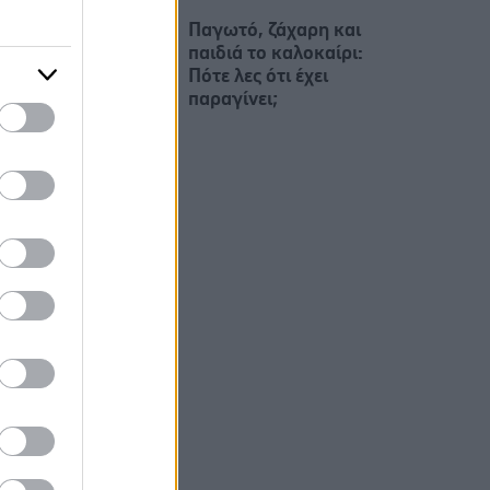
Παγωτό, ζάχαρη και
παιδιά το καλοκαίρι:
Πότε λες ότι έχει
παραγίνει;