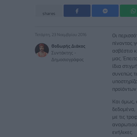
shares
Τετάρτη, 23 Νοεμβρίου 2016
Οι περισσό
πίνοντας γ
Θοδωρής Διάκος
ασβέστιο κ
Συντάκτης -
μας. Έπειτ
Δημοσιογράφος
ίδια στιγμ
συνεπώς τα
υποστηρίζ
προϊόντων
Και όμως,
δεδομένα, 
με τις τρ
αναρωτιούν
ενήλικες.