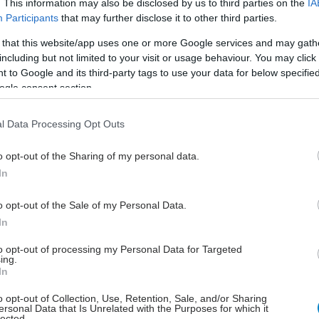
. This information may also be disclosed by us to third parties on the
IA
ί από τα κρεμμύδια και το σιμιγδάλι κάνετε μια κρέμα
Participants
that may further disclose it to other third parties.
οποία, αφού μισοκρυώσει, ρίχνετε τον πολτό των
 that this website/app uses one or more Google services and may gath
ν, τα χτυπημένα αυγά, το υπόλοιπο βούτυρο και
including but not limited to your visit or usage behaviour. You may click 
τε με αλάτι, πιπέρι και κανέλα. Στρώνετε σε ένα
 to Google and its third-party tags to use your data for below specifi
ο μέτριο ταψί τα φύλλα, προσθέτετε τον κιμά και
ogle consent section.
την κρέμα. Σκεπάζετε με τα υπόλοιπα βουτυρωμένα
ψήνετε την πίτα στον φούρνο σε μέτρια θερμοκρασία.
l Data Processing Opt Outs
η!
o opt-out of the Sharing of my personal data.
In
ed.gr
o opt-out of the Sale of my Personal Data.
In
έστε το iatronet.gr στο Discover
to opt-out of processing my Personal Data for Targeted
ing.
υγείας σήμερα
In
ιπολικής διαταραχής
o opt-out of Collection, Use, Retention, Sale, and/or Sharing
ersonal Data that Is Unrelated with the Purposes for which it
lected.