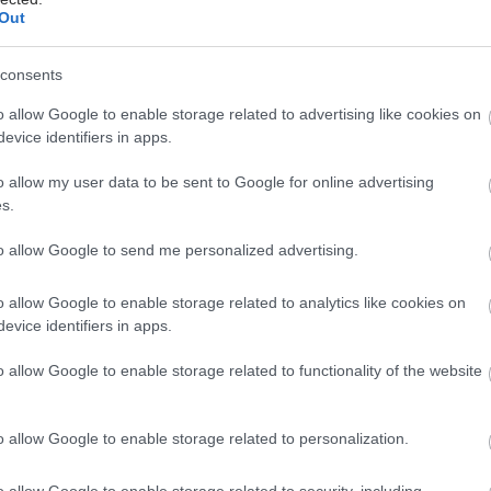
άδης στη Ρόδο: ''Σε ενάμιση χρόνο, το νοσοκομείο θα
Out
ούργιο''- 'Αμεσα μέτρα για την αντιμετώπιση των
λλείψεων προσωπικού
consents
gan χαμηλών λιπαρών βοηθά στην απώλεια βάρους
o allow Google to enable storage related to advertising like cookies on
ειώνεται η ποσότητα του φαγητού [μελέτη]
evice identifiers in apps.
o allow my user data to be sent to Google for online advertising
s.
hares
to allow Google to send me personalized advertising.
o allow Google to enable storage related to analytics like cookies on
evice identifiers in apps.
o allow Google to enable storage related to functionality of the website
o allow Google to enable storage related to personalization.
o allow Google to enable storage related to security, including