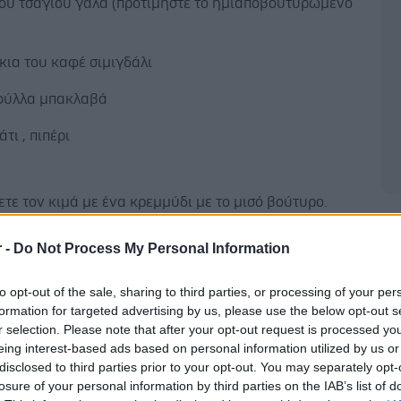
του τσαγιού γάλα (προτιμήστε το ημιαποβουτυρωμένο
κια του καφέ σιμιγδάλι
 φύλλα μπακλαβά
τι , πιπέρι
τε τον κιμά με ένα κρεμμύδι με το μισό βούτυρο.
ε το ανάλογο αλατοπίπερο και την κανέλα, προσθέστε
Δ
α νερό και αφήστε να βράσει μέχρι να πιει όλο το
r -
Do Not Process My Personal Information
 Βράζετε τα κρεμμύδια όλα κομμένα στα τέσσερα. Όταν
αλά σουρώνετε το ζουμί και περνάτε τα κρεμμύδια
to opt-out of the sale, sharing to third parties, or processing of your per
formation for targeted advertising by us, please use the below opt-out s
χανή του πουρέ.
r selection. Please note that after your opt-out request is processed y
eing interest-based ads based on personal information utilized by us or
disclosed to third parties prior to your opt-out. You may separately opt-
losure of your personal information by third parties on the IAB’s list of