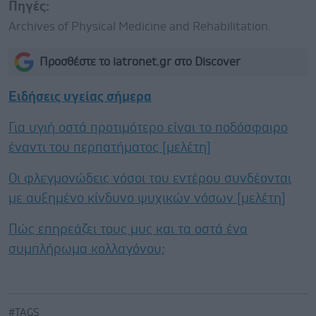
Πηγές:
Archives of Physical Medicine and Rehabilitation.
Προσθέστε το iatronet.gr στο Discover
Ειδήσεις υγείας σήμερα
Για υγιή οστά προτιμότερο είναι το ποδόσφαιρο
έναντι του περπατήματος [μελέτη]
Οι φλεγμονώδεις νόσοι του εντέρου συνδέονται
με αυξημένο κίνδυνο ψυχικών νόσων [μελέτη]
Πώς επηρεάζει τους μυς και τα οστά ένα
συμπλήρωμα κολλαγόνου;
#TAGS