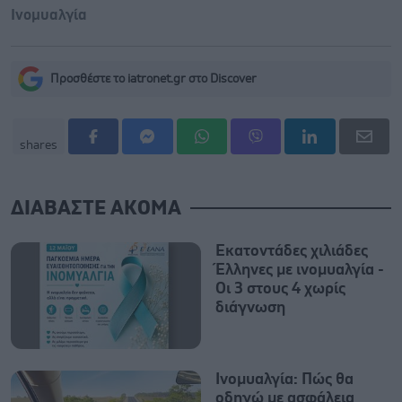
Ινομυαλγία
Προσθέστε το iatronet.gr στο Discover
shares
ΔΙΑΒΑΣΤΕ ΑΚΟΜΑ
Εκατοντάδες χιλιάδες
Έλληνες με ινομυαλγία -
Oι 3 στους 4 χωρίς
διάγνωση
Ινομυαλγία: Πώς θα
οδηγώ με ασφάλεια