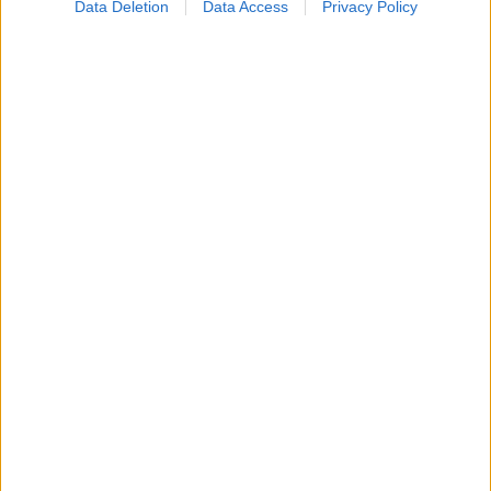
Data Deletion
Data Access
Privacy Policy
Για υγιή οστά προτιμότερο είναι το ποδόσφαιρο
έναντι του περπατήματος [μελέτη]
Πώς επηρεάζει τους μυς και τα οστά ένα συμπλήρωμα
κολλαγόνου;