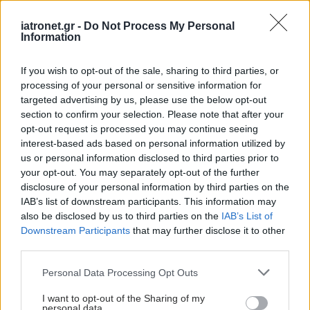
Ανικανότητα στυτική δυσλειτουργία
,
Στυτική
δυσλειτουργία
iatronet.gr -
Do Not Process My Personal
Information
If you wish to opt-out of the sale, sharing to third parties, or
Προσθέστε το iatronet.gr στο Discover
processing of your personal or sensitive information for
targeted advertising by us, please use the below opt-out
section to confirm your selection. Please note that after your
shares
opt-out request is processed you may continue seeing
interest-based ads based on personal information utilized by
us or personal information disclosed to third parties prior to
ΔΙΑΒΑΣΤΕ ΑΚΟΜΑ
your opt-out. You may separately opt-out of the further
disclosure of your personal information by third parties on the
IAB’s list of downstream participants. This information may
Στυτική δυσλειτουργία
also be disclosed by us to third parties on the
IAB’s List of
με πρόωρη
Downstream Participants
that may further disclose it to other
εκσπερμάτιση: Υπάρχει
third parties.
θεραπεία;
Please note that this website/app uses one or more Google
Personal Data Processing Opt Outs
services and may gather and store information including but
not limited to your visit or usage behaviour. You may click to
I want to opt-out of the Sharing of my
Επηρεάζουν οι χαμηλές
personal data.