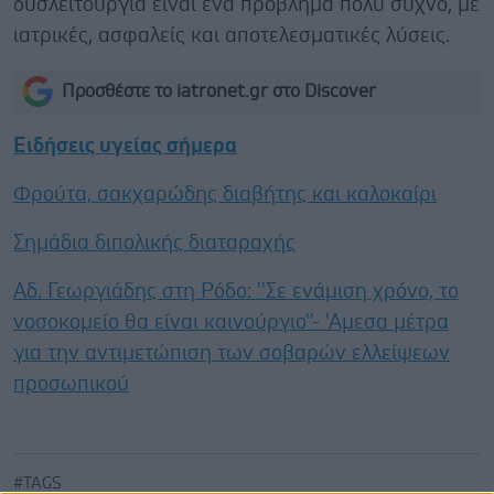
δυσλειτουργία είναι ένα πρόβλημα πολύ συχνό, με
ιατρικές, ασφαλείς και αποτελεσματικές λύσεις.
Προσθέστε το iatronet.gr στο Discover
Ειδήσεις υγείας σήμερα
Φρούτα, σακχαρώδης διαβήτης και καλοκαίρι
Σημάδια διπολικής διαταραχής
Αδ. Γεωργιάδης στη Ρόδο: ''Σε ενάμιση χρόνο, το
νοσοκομείο θα είναι καινούργιο''- 'Αμεσα μέτρα
για την αντιμετώπιση των σοβαρών ελλείψεων
προσωπικού
#TAGS