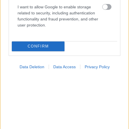
I want to allow Google to enable storage
related to security, including authentication
functionality and fraud prevention, and other
user protection.
CONFIRM
Data Deletion
Data Access
Privacy Policy
Δίαιτα vegan χαμηλών λιπαρών βοηθά στην απώλεια
βάρους χωρίς να μειώνεται η ποσότητα του φαγητού
[μελέτη]