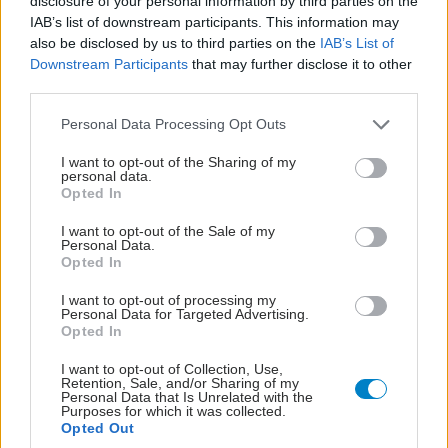
disclosure of your personal information by third parties on the
IAB’s list of downstream participants. This information may
also be disclosed by us to third parties on the
IAB’s List of
Downstream Participants
that may further disclose it to other
third parties.
Please note that this website/app uses one or more Google
Personal Data Processing Opt Outs
services and may gather and store information including but
not limited to your visit or usage behaviour. You may click to
I want to opt-out of the Sharing of my
Σημάδια διπολικής διαταραχής
personal data.
grant or deny consent to Google and its third-party tags to
Opted In
use your data for below specified purposes in below Google
consent section.
I want to opt-out of the Sale of my
Personal Data.
Opted In
I want to opt-out of processing my
Personal Data for Targeted Advertising.
Opted In
I want to opt-out of Collection, Use,
Retention, Sale, and/or Sharing of my
Personal Data that Is Unrelated with the
Purposes for which it was collected.
Opted Out