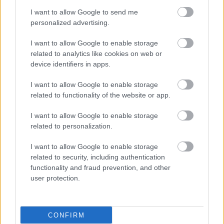
I want to allow Google to send me
personalized advertising.
I want to allow Google to enable storage
related to analytics like cookies on web or
device identifiers in apps.
I want to allow Google to enable storage
related to functionality of the website or app.
I want to allow Google to enable storage
related to personalization.
Παρασκευή, 30 Ιουνίου 2023, 15:40
I want to allow Google to enable storage
Ενίσχυση των επενδύσεων, άρση των
related to security, including authentication
στρεβλώσεων
functionality and fraud prevention, and other
user protection.
Πώς μπορεί να ενισχυθεί, με πολλαπλά οφέλη για όλους, η
ήδη ισχυρή δυναμική που επιδεικνύουν οι ελληνικές
φαρμακοβιομηχανίες.
CONFIRM