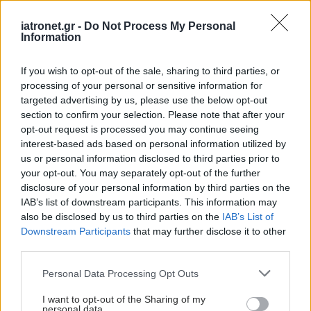
iatronet.gr -
Do Not Process My Personal
Information
If you wish to opt-out of the sale, sharing to third parties, or
processing of your personal or sensitive information for
targeted advertising by us, please use the below opt-out
section to confirm your selection. Please note that after your
opt-out request is processed you may continue seeing
interest-based ads based on personal information utilized by
us or personal information disclosed to third parties prior to
your opt-out. You may separately opt-out of the further
disclosure of your personal information by third parties on the
IAB’s list of downstream participants. This information may
Παρασκευή, 30 Ιουνίου 2023, 15:40
also be disclosed by us to third parties on the
IAB’s List of
Οι κλινικές μελέτες στο επίκεντρο των
Downstream Participants
that may further disclose it to other
εξελίξεων
third parties.
Οι αλλαγές που συντελούνται τώρα σε διεθνές περιβάλλον,
Please note that this website/app uses one or more Google
Personal Data Processing Opt Outs
services and may gather and store information including but
ίσως ανοίγουν για τη χώρα μας ευκαιρίες που δεν πρέπει να
not limited to your visit or usage behaviour. You may click to
I want to opt-out of the Sharing of my
αφήσουμε ανεκμετάλλευτες.
personal data.