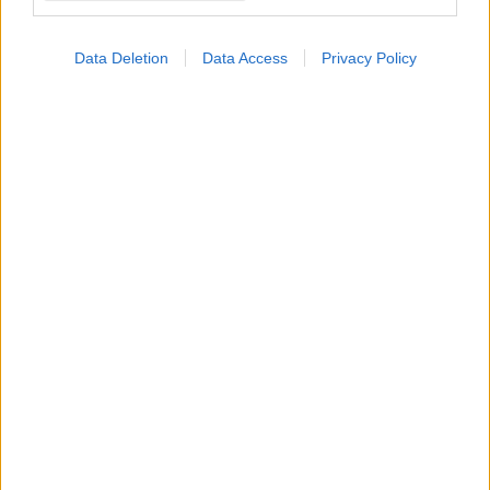
Data Deletion
Data Access
Privacy Policy
Παρασκευή, 30 Ιουνίου 2023, 15:30
Ένας «οδικός χάρτης» για τη φαρμακευτική
περίθαλψη
Τα βήματα για ένα βιώσιμο και αποτελεσματικό σχέδιο.