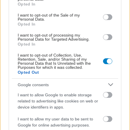
grant or deny consent to Google and its third-party tags to
Opted In
use your data for below specified purposes in below Google
consent section.
I want to opt-out of the Sale of my
Personal Data.
Opted In
I want to opt-out of processing my
Personal Data for Targeted Advertising.
Opted In
I want to opt-out of Collection, Use,
Retention, Sale, and/or Sharing of my
Personal Data that Is Unrelated with the
Purposes for which it was collected.
Opted Out
Google consents
Παρασκευή, 30 Ιουνίου 2023, 15:40
I want to allow Google to enable storage
Στις κλινικές μελέτες το μέλλον
related to advertising like cookies on web or
device identifiers in apps.
Το ερευνητικό αποτύπωμα της Bristol Myers Squibb και η
επίδραση στη δημόσια υγεία και την ανάπτυξη.
I want to allow my user data to be sent to
Google for online advertising purposes.