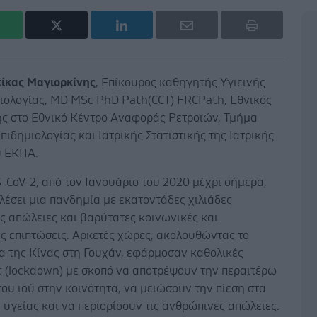
κίκας Μαγιορκίνης
, Επίκουρος καθηγητής Υγιεινής
μιολογίας, MD MSc PhD Path(CCT) FRCPath, Εθνικός
ής στο Εθνικό Κέντρο Αναφοράς Ρετροϊών, Τμήμα
Επιδημιολογίας και Ιατρικής Στατιστικής της Ιατρικής
υ ΕΚΠΑ.
-CoV-2, από τον Ιανουάριο του 2020 μέχρι σήμερα,
λέσει μια πανδημία με εκατοντάδες χιλιάδες
ς απώλειες και βαρύτατες κοινωνικές και
ς επιπτώσεις. Αρκετές χώρες, ακολουθώντας το
α της Κίνας στη Γουχάν, εφάρμοσαν καθολικές
ς (lockdown) με σκοπό να αποτρέψουν την περαιτέρω
ου ιού στην κοινότητα, να μειώσουν την πίεση στα
υγείας και να περιορίσουν τις ανθρώπινες απώλειες.