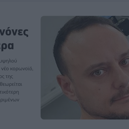
ανόνες
έρα
 υψηλού
 νέο κορωνοϊό,
ος της
 θεωρείται
ντικότερη
κριμένων