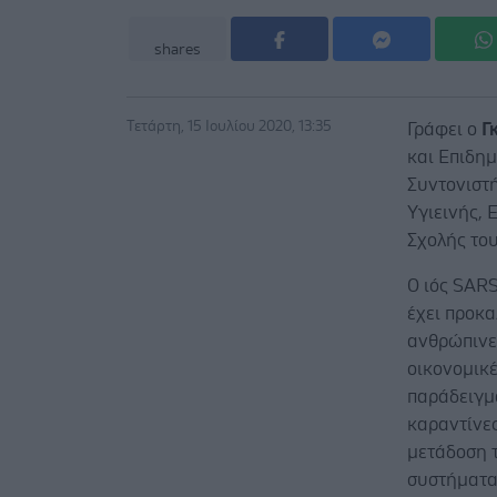
shares
Τετάρτη, 15 Ιουλίου 2020, 13:35
Γράφει ο
Γ
και Επιδη
Συντονιστ
Υγιεινής, 
Σχολής το
Ο ιός SARS
έχει προκα
ανθρώπινε
οικονομικέ
παράδειγμ
καραντίνε
μετάδοση τ
συστήματα 