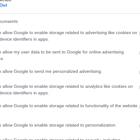
Out
ου κύματος, το οποίο είναι πιθανό να συμβεί ακόμα
σα στον καλοκαίρι.
consents
, κάθε μέρα που δεν εφαρμόζουμε τις 7 αρχές της
o allow Google to enable storage related to advertising like cookies on
ημέρας, αλλά και κάθε απώλεια στη συμμόρφωσή
evice identifiers in apps.
μεταφράζεται σε αύξηση κρουσμάτων και σταδιακά σε
ν θανάτων, ενώ εμμέσως θα πλήξει και την
o allow my user data to be sent to Google for online advertising
s.
to allow Google to send me personalized advertising.
έστε το iatronet.gr στο Discover
o allow Google to enable storage related to analytics like cookies on
υγείας σήμερα
evice identifiers in apps.
κο για την παχυσαρκία: Σημαντική απώλεια βάρους
o allow Google to enable storage related to functionality of the website
εση Mazdutide την εβδομάδα
σκεύη και υγεία: Τι δείχνουν οι νέες μελέτες
o allow Google to enable storage related to personalization.
ακχαρώδης διαβήτης και καλοκαίρι
o allow Google to enable storage related to security, including