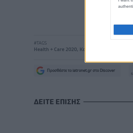
authenti
#TAGS
Health + Care 2020
,
Κορωνοϊός (COVID-19)
Προσθέστε το iatronet.gr στο Discover
s
ΔΕΙΤΕ ΕΠΙΣΗΣ