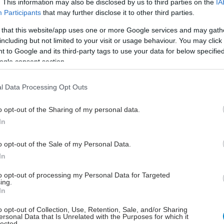
. This information may also be disclosed by us to third parties on the
IA
φευχθεί η εκ νέου έξαρση και να μπορέσει να κινηθεί
Participants
that may further disclose it to other third parties.
α σε σχετικά φυσιολογικά επίπεδα, είναι απαραίτητη η
ση της μεταδοτικότητας μέσω των 7 αρχών της
 that this website/app uses one or more Google services and may gath
ημέρας:
including but not limited to your visit or usage behaviour. You may click 
 to Google and its third-party tags to use your data for below specifi
γή του συγχρωτισμού και προτίμηση ανοιχτών
ogle consent section.
.
ατομικής και προσωπικής υγιεινής.
l Data Processing Opt Outs
ογή υγειονομικών πρωτοκόλλων.
o opt-out of the Sharing of my personal data.
ασία των ευπαθών ομάδων.
In
 μάσκας σε κλειστούς χώρους που έχουν
ωτισμό.
o opt-out of the Sale of my Personal Data.
αμένη ιχνηλάτηση και απομόνωση των διαγνωσμένων
In
μάτων.
ιολογική επιτήρηση με ιδιαίτερη βαρύτητα σε
to opt-out of processing my Personal Data for Targeted
ing.
σμούς υψηλού κινδύνου για σοβαρό Covid-19 ή
In
 πιθανότητα να κολλήσουν SARS-CoV-2.
o opt-out of Collection, Use, Retention, Sale, and/or Sharing
αβική τήρηση των παραπάνω μέτρων αποτελεί την
ersonal Data that Is Unrelated with the Purposes for which it
ερή μας πιθανότητα να αποφύγουμε την έλευση ενός
lected.