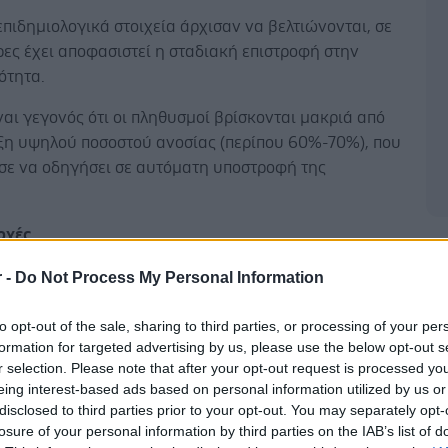
πιδημιολογικά στοιχεία άρχισαν να βελτιώνονται, σε
ες έχει αποφασιστεί η σταδιακή επιστροφή στην
ότητα.
ναι γεγονός ότι οι πληθυσμοί βρίσκονται μακριά από
υξη υψηλού ποσοστού ανοσίας (περίπου 60%-70%), που
σε να οδηγήσει σε αυτόματη υποστροφή της
ρχές
Δ
 επόμενη ημέρα μας βρίσκει σε κατάσταση πολιορκίας
r -
Do Not Process My Personal Information
πιδημιολογικά μοντέλα προβλέπουν ότι η επάνοδος της
 γνωστή και ως «δεύτερο κύμα», βρίσκεται προ των
to opt-out of the sale, sharing to third parties, or processing of your per
formation for targeted advertising by us, please use the below opt-out s
r selection. Please note that after your opt-out request is processed y
eing interest-based ads based on personal information utilized by us or
disclosed to third parties prior to your opt-out. You may separately opt-
losure of your personal information by third parties on the IAB’s list of