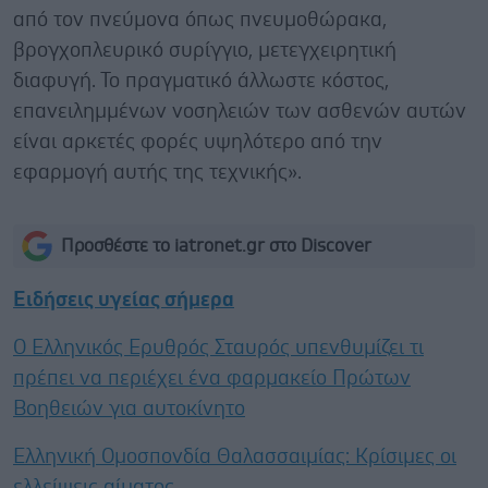
από τον πνεύμονα όπως πνευμοθώρακα,
βρογχοπλευρικό συρίγγιο, μετεγχειρητική
διαφυγή. Το πραγματικό άλλωστε κόστος,
επανειλημμένων νοσηλειών των ασθενών αυτών
είναι αρκετές φορές υψηλότερο από την
εφαρμογή αυτής της τεχνικής».
Προσθέστε το iatronet.gr στο Discover
Ειδήσεις υγείας σήμερα
Ο Ελληνικός Ερυθρός Σταυρός υπενθυμίζει τι
πρέπει να περιέχει ένα φαρμακείο Πρώτων
Βοηθειών για αυτοκίνητο
Ελληνική Ομοσπονδία Θαλασσαιμίας: Κρίσιμες οι
ελλείψεις αίματος