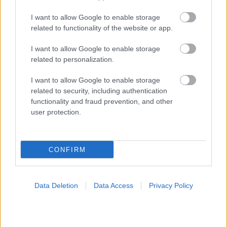
ΣΗΜΕΡΑ ΣΤΟ IATRONET.GR
I want to allow Google to enable storage
related to functionality of the website or app.
I want to allow Google to enable storage
related to personalization.
I want to allow Google to enable storage
related to security, including authentication
functionality and fraud prevention, and other
user protection.
CONFIRM
ECDC: Στην Ελλάδα το 25% των ευρωπαϊκών
κρουσμάτων ιού του Δυτικού Νείλου [πίνακας]
Data Deletion
Data Access
Privacy Policy