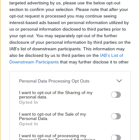
targeted advertising by us, please use the below opt-out
section to confirm your selection. Please note that after your
Loading...
opt-out request is processed you may continue seeing
interest-based ads based on personal information utilized by
us or personal information disclosed to third parties prior to
Προσθήκη Σχολίου
your opt-out. You may separately opt-out of the further
disclosure of your personal information by third parties on the
IAB’s list of downstream participants. This information may
also be disclosed by us to third parties on the
IAB’s List of
Downstream Participants
that may further disclose it to other
third parties.
Please note that this website/app uses one or more Google
Personal Data Processing Opt Outs
services and may gather and store information including but
not limited to your visit or usage behaviour. You may click to
I want to opt-out of the Sharing of my
personal data.
grant or deny consent to Google and its third-party tags to
Opted In
use your data for below specified purposes in below Google
consent section.
I want to opt-out of the Sale of my
Personal Data.
Opted In
I want to opt-out of processing my