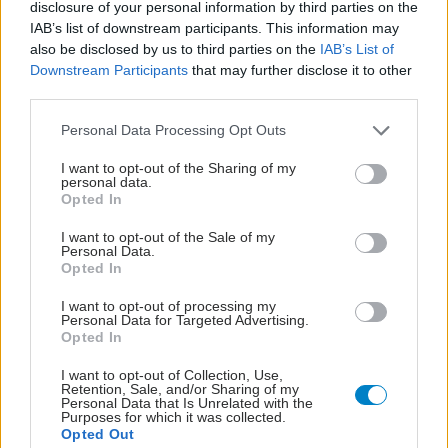
disclosure of your personal information by third parties on the
IAB’s list of downstream participants. This information may
also be disclosed by us to third parties on the
IAB’s List of
Downstream Participants
that may further disclose it to other
third parties.
Please note that this website/app uses one or more Google
Personal Data Processing Opt Outs
services and may gather and store information including but
not limited to your visit or usage behaviour. You may click to
I want to opt-out of the Sharing of my
personal data.
grant or deny consent to Google and its third-party tags to
Opted In
use your data for below specified purposes in below Google
Πέμπτη, 19 Νοεμβρίου 2009
consent section.
I want to opt-out of the Sale of my
Χρόνια αποφρακτική πνευμονοπάθεια:
Personal Data.
Opted In
Σημαντικός ο ρόλος του καπνίσματος
I want to opt-out of processing my
Η χρόνια αποφρακτική πνευμονοπάθεια είναι μια νοσηρή
Personal Data for Targeted Advertising.
κατάσταση που χαρακτηρίζεται από παρεμπόδιση της ροής
Opted In
του αέρα λόγω της συνύπαρξης χρόνιας βρογχίτιδας ή
I want to opt-out of Collection, Use,
εμφυσήματος.
Retention, Sale, and/or Sharing of my
Personal Data that Is Unrelated with the
Purposes for which it was collected.
Opted Out