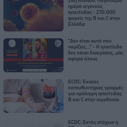
28η Ιουλίου: Παγκόσμια
ημέρα ιογενούς
ηπατίτιδας - 270.000
φορείς της B και C στην
Ελλάδα
"Δεν είναι αυτό που
νομίζεις..." - Η ηπατίτιδα
δεν κάνει διακρίσεις, μάς
αφορά όλους
ECDC: Ενιαίες
κατευθυντήριες γραμμές
για πρόληψη ηπατίτιδας
Β και C στην αιμοδοσία
ECDC: Εκτός στόχων η