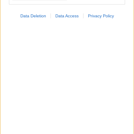
Data Deletion
Data Access
Privacy Policy
Η vegan διατροφή ακόμα και για ένα μήνα, συνδέεται
με χαμηλότερη φλεγμονή και επιβραδύνει τη γήρανση