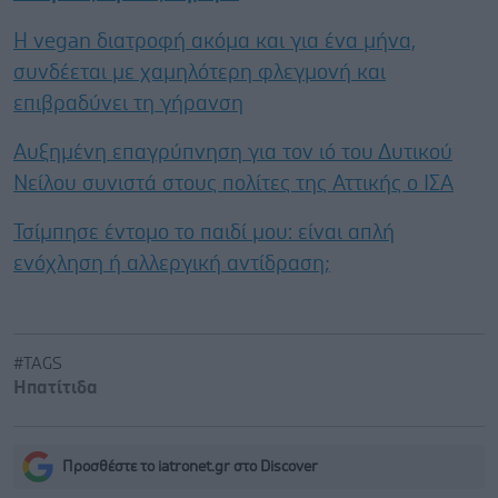
Η vegan διατροφή ακόμα και για ένα μήνα,
συνδέεται με χαμηλότερη φλεγμονή και
επιβραδύνει τη γήρανση
Αυξημένη επαγρύπνηση για τον ιό του Δυτικού
Νείλου συνιστά στους πολίτες της Αττικής ο ΙΣΑ
Τσίμπησε έντομο το παιδί μου: είναι απλή
ενόχληση ή αλλεργική αντίδραση;
#TAGS
Ηπατίτιδα
Προσθέστε το iatronet.gr στο Discover