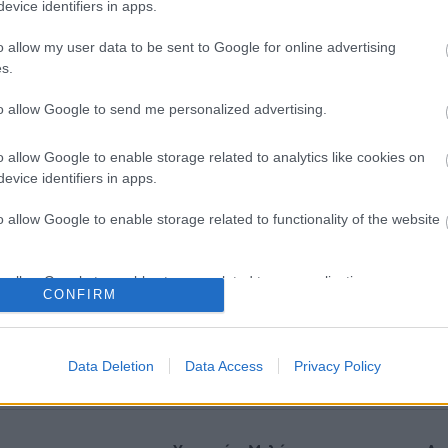
evice identifiers in apps.
o allow my user data to be sent to Google for online advertising
s.
to allow Google to send me personalized advertising.
o allow Google to enable storage related to analytics like cookies on
evice identifiers in apps.
o allow Google to enable storage related to functionality of the website
o allow Google to enable storage related to personalization.
άρμακο για την
Μαγειρικά σκεύη και υγεία:
CONFIRM
αρκία: Σημαντική απώλεια
δείχνουν οι νέες μελέτες
ς με μία ένεση Mazdutide
o allow Google to enable storage related to security, including
βδομάδα
cation functionality and fraud prevention, and other user protection.
Data Deletion
Data Access
Privacy Policy