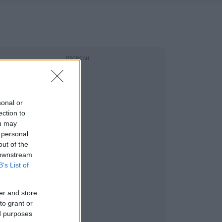
sonal or
ection to
ou may
 personal
out of the
 downstream
B’s List of
er and store
to grant or
ed purposes