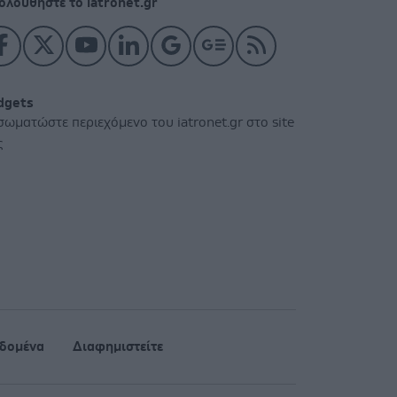
ολουθήστε το iatronet.gr
dgets
σωματώστε περιεχόμενο του iatronet.gr στο site
ς
δομένα
Διαφημιστείτε