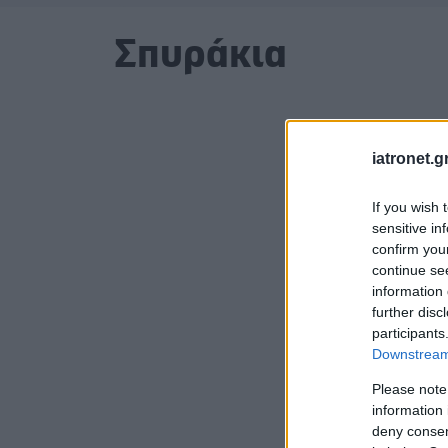
Σπυράκια
iatronet.g
If you wish 
sensitive in
confirm you
continue se
information 
further disc
participants
Downstream 
Please note
information 
deny consent