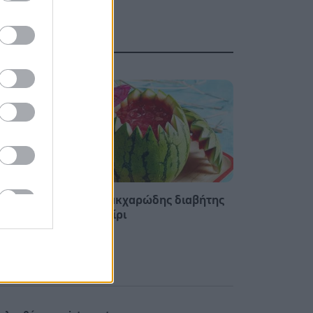
 Τι
Φρούτα, σακχαρώδης διαβήτης
και καλοκαίρι