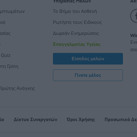
Υπηρεσίες Μελών
Ακ
υμπτωμάτων
Το Βήμα του Ασθενή
ικό
Ρωτήστε τους Ειδικούς
ασίας
Δωρεάν Ενημερώσεις
Wi
Εν
ο
Επαγγελματίες Υγείας
σα
 Quiz
Είσοδος μελών
τη Γρίπη
Γίνετε μέλος
ς
Πρώτης Ανάγκης
ία
Δίκτυο Συνεργατών
Όροι Χρήσης
Προσωπικά Δε