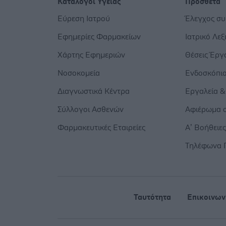
Κατάλογοι Υγείας
Πρόσθετα
Εύρεση Ιατρού
Έλεγχος σ
Εφημερίες Φαρμακείων
Ιατρικό Λεξ
Χάρτης Εφημεριών
Θέσεις Έργ
Νοσοκομεία
Ενδοσκόπι
Διαγνωστικά Κέντρα
Εργαλεία &
Σύλλογοι Ασθενών
Αφιέρωμα σ
Φαρμακευτικές Εταιρείες
Α’ Βοήθειε
Τηλέφωνα 
Ταυτότητα
Επικοινων