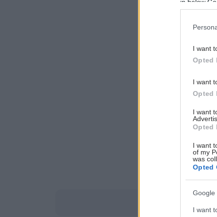
in below Go
Persona
I want t
Opted 
I want t
Opted 
I want 
Advertis
Opted 
I want t
of my P
was col
Opted 
Google 
I want t